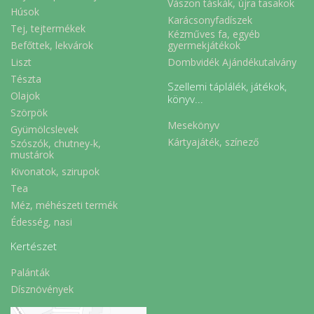
Vászon táskák, újra tasakok
Húsok
Karácsonyfadíszek
Tej, tejtermékek
Kézműves fa, egyéb
Befőttek, lekvárok
gyermekjátékok
Liszt
Dombvidék Ajándékutalvány
Tészta
Szellemi táplálék, játékok,
Olajok
könyv...
Szörpök
Mesekönyv
Gyümölcslevek
Kártyajáték, színező
Szószók, chutney-k,
mustárok
Kivonatok, szirupok
Tea
Méz, méhészeti termék
Édesség, nasi
Kertészet
Palánták
Dísznövények