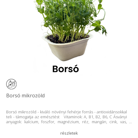
Borsó mikrozöld
Borsó mikrozöld - kiváló növényi fehérje forrás - antioxidánsokkal
teli - támogatja az emésztést Vitaminok: A, B1, B2, B6, C Ásványi
anyagok: kalcium, foszfor, magnézium, réz, mangán, cink, vas,
szilícium, kálium Ha szeretnél többet megtudni mikrozöldjeinkről,
látogass el honlapunkra: https://www.azmicrogreens.eu/vac