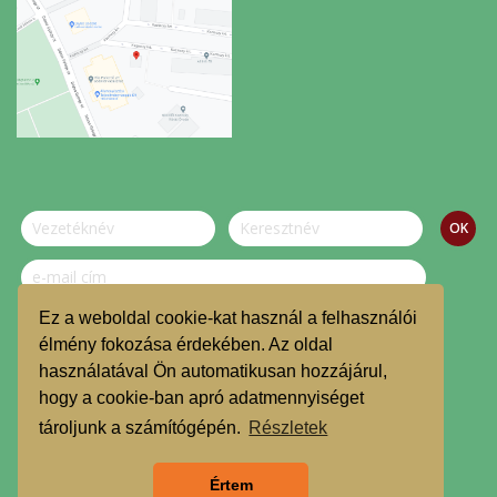
Ez a weboldal cookie-kat használ a felhasználói
Szeretnék feliratkozni a hírlevélre.
élmény fokozása érdekében. Az oldal
használatával Ön automatikusan hozzájárul,
© Dombvidék Kosárközösség 2019.
hogy a cookie-ban apró adatmennyiséget
TMR
tároljunk a számítógépén.
Részletek
Árgarancia
Értem