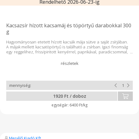
Rendelhető 2026-06-23-ig
Kacsazsír hízott kacsamáj és töpörtyű darabokkal 300
g
Hagyományosan etetett hízott kacsák mája sütve a saját zsírjában.
A májak mellett kacsatöpörtyű is található a zsírban. Igazi finomság
egy reggelihez, friss/piritott kenyérrel, paprikával, paradicsommal,
hagymával vagy ízlés szerinti kiegészítővel. Jó étvágyat!
1920 Ft / doboz
6400 Ft/kg
Mesélő Kiadó Kft.