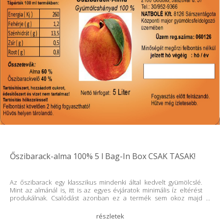
Őszibarack-alma 100% 5 l Bag-In Box CSAK TASAK!
Az őszibarack egy klasszikus mindenki által kedvelt gyümölcslé.
Mint az almánál is, itt is az egyes évjáratok minimális íz eltérést
produkálnak. Csalódást azonban ez a termék sem okoz majd
Önöknek. Kóstoltatásaimnál mindig érdeklődve figyelem vevőim
arcát, a meglepetést, a boldogságot, amit az ízek váltanak ki. Nem