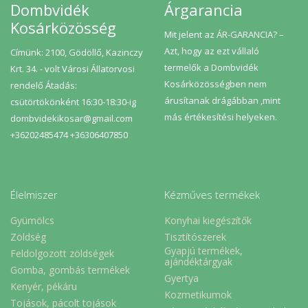
Dombvidék
Árgarancia
Kosárközösség
Mit jelent az ÁR-GARANCIA? –
Azt, hogy az ezt vállaló
Címünk: 2100, Gödöllő, Kazinczy
termelők a Dombvidék
Krt. 34. - volt Városi Állatorvosi
Kosárközösségben nem
rendelő Átadás:
árusítanak drágábban ,mint
csütörtökönként 16:30-18:30-ig
más értékesítési helyeken.
dombvidekikosar@gmail.com
+36202485474 +36306407850
Élelmiszer
Kézműves termékek
Gyümölcs
Konyhai kiegészítők
Zöldség
Tisztítószerek
Gyapjú termékek,
Feldolgozott zöldségek
ajándéktárgyak
Gomba, gombás termékek
Gyertya
Kenyér, pékáru
Kozmetikumok
Tojások, pácolt tojások