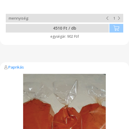
ehhez a sűrű, nem vizezett, nem aromákkal telenyomott
gyümölcsléhez vannak szokva az emberek. Fogyasszák bátran.
Andrej András őstermelő
4510 Ft / db
902 Ft/l
Paprikás