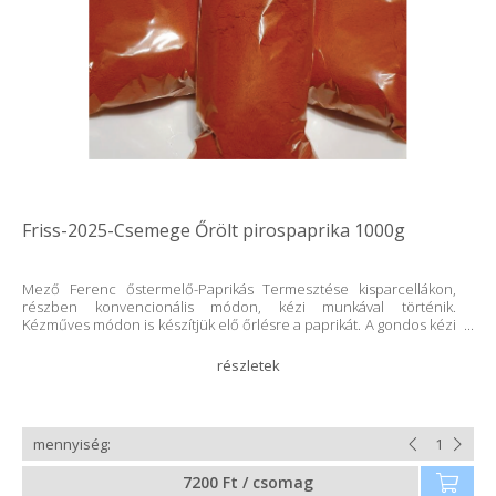
Friss-2025-Csemege Őrölt pirospaprika 1000g
Mező Ferenc őstermelő-Paprikás Termesztése kisparcellákon,
részben konvencionális módon, kézi munkával történik.
Kézműves módon is készítjük elő őrlésre a paprikát. A gondos kézi
válogatás, a paprika csuma kivágása meghozza eredményét. A
paprikát bér őröltetem, 2024.09.20.-án őrölték, erre kialakított
üzemben. Az üzemben más termést nem őrölnek. A szárított
terméket fénytől-, nedvességtől óvva kell tárolni. Felhasználási
javaslat: ízlés szerint Kiszerelés: 1000 g celofán, de kérésre
üvegbe is tudjuk tölteni. Származási hely: Magyarország-Kék
7200 Ft / csomag