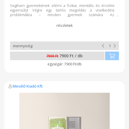
Segítsen gyermekének elérni a fizikai, mentális és érzelmi
egyensúlyt Végre egy tartós megoldás a viselkedési
problémákra – minden gyermek számára Az
Újrakapcsolódott Gyermekek egy forradalmian új útmutató,
amely segít a szülőknek megoldani a gyermekük viselkedési
problémáit – otthoni harcok és dráma nélkül. Ez a módszer
megmutatja, a szülők hogyan azonosíthatják be a saját
szerepüket gyermekük viselkedésében, majd kalauzolhatják
őt afelé, hogy a céljaira fókuszáljon, jó szokásai legyenek és
motivált maradjon az élete során. Ez a világos és az egész
családot átfogó megközelítés segíteni fog a szülőknek és
7900 Ft / db
gyermekeiknek elérni a teljes potenciájukat. Fedezze fel
7000 Ft
az Agyi Egyensúly Családerősítő Programot!
7900 Ft/db
Mesélő Kiadó Kft.