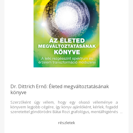
Dr. Dittrich Ernő: Életed megváltoztatásának
könyve
Szerzőként úgy vélem, hogy egy olvasó véleménye a
könyvem legjobb cégére, így könyv ajánlóként, kérlek, fogadd
szeretettel göndörödni Bátai Rozi grafológus, mentálhigiénés
tanácsadó, motiváló önismereti kísérő olvasói véleményét:
„Hopp! Rátaláltál erre a könyvre? Akkor nagyon figyelj, mert a
szerző szerint a könyvében bemutatandó valóság az
emberiség életében korszakalkotó áttörést jelent. Ez a