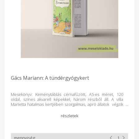
Gács Mariann: A tündérgyógykert
Mesekönyv: Keménytáblás cérnafűzött, A5-es méret, 120
oldal, színes akvarell képekkel, három részből áll. A villa
Marietta hatalmas kertjében szorgalmas, apró állatok végzik
napi munkájukat a gyógyító tündérek irányításával. A bölcs és
szolgálatkész manók védőszárnyai alatt reménykedve várják
mindannyian a villába újonnan beköltöző embercsaláddal
való megismerkedést. Donna Marietta maga választotta ki a
családot, hogy segítségükre legyenek a kivételes feladatot
végző tündéreknek, akik számos országban élő testvéreik