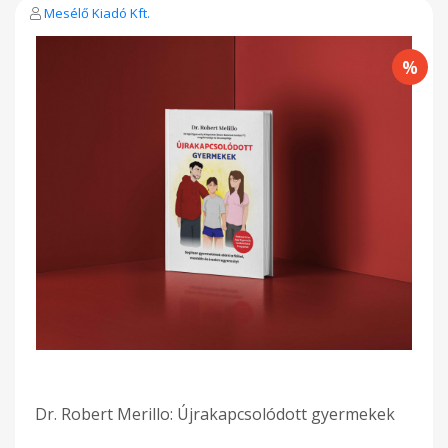
ezeket a rendellenességeket. A program valódi, teljeskörűen
Mesélő Kiadó Kft.
dokumentált eredményeket ért el, amelyek rendkívüli
javulást hoztak az érintett gyermekek és családjuk
életminőségében, több vonatkozásban (viselkedési, érzelmi,
tanulmány és szociális) is. A Szétkapcsolódott Gyermekek
megmutatja a szülőknek, hogyan alkalmazhatják a saját
otthonukban ezt a gyógyszermentes megközelítést, amely az
alábbiakat foglalja magába: – Teljes mértékben testre
szabható gyakorlatok, amelyek a fizikai, érzékszervi és
tanulmányi teljesítményt célozzák – Viselkedés-módosító
terv – Tanácsok a rejtett szerepet játszó ételérzékenységek
beazonosításához – Ellenőrző program, amely segít az elért
eredmények megtartásában
Dr. Robert Merillo: Újrakapcsolódott gyermekek