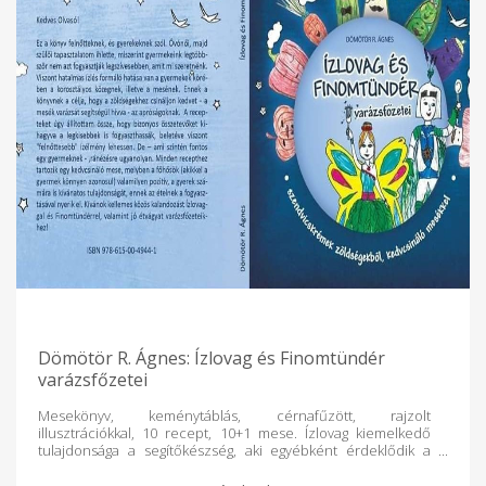
Dömötör R. Ágnes: Ízlovag és Finomtündér
varázsfőzetei
Mesekönyv, keménytáblás, cérnafűzött, rajzolt
illusztrációkkal, 10 recept, 10+1 mese. Ízlovag kiemelkedő
tulajdonsága a segítőkészség, aki egyébként érdeklődik a
főzés tudománya iránt. Egy nap királya beteg lesz, még az
ételt sem kívánja. Ekkor találkozik Mélia tündérrel akivel