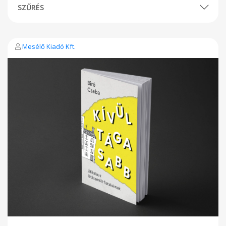
SZŰRÉS
Mesélő Kiadó Kft.