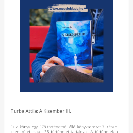
biológiai létező. A felnőtt nyitott arra a gondolatra, amely az
embert egy nagyobb létező egység részeként képes
megjeleníteni. A felnőtt nem ijed meg, ha olyasmivel
találkozik, amire a materialista természettudomány nem tud
magyarázattal szolgálni. A felnőtt nem ijed meg attól sem, ha
Isten neve felmerül. Ezek a történetek felnőtt kereséseim
lenyomatai. A bennünk lévő és a bennünket körülvevő
érzékszervekkel érzékelhető valóságok és a bennünk lévő,
bennünket körülvevő érzékszerveink előtt rejtve maradó
valóságok történetei. Az univerzum, a természeti környezet,
a társadalom, mind olyan rendszerek, amiben az ember
elhelyezheti önmagát és megláthatja azokat az
összefüggéseket, amit önmaga kereséséhez felhasználhat,
ha akar. A történetek a „kisember” kalandozásairól szólnak
ezekben a rendszerekben.
Turba Attila: A Kisember III.
Ez a könyv egy 178 történetből álló könyvsorozat 3. része.
Jelen kötet maga, 38 történetet tartalmaz. A történetek a