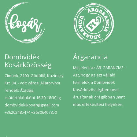
majd magának. Hogy megérkezik-e végül? Az majd a
következő fejezetben kiderül.
Dombvidék
Árgarancia
Kosárközösség
Mit jelent az ÁR-GARANCIA? –
Azt, hogy az ezt vállaló
Címünk: 2100, Gödöllő, Kazinczy
termelők a Dombvidék
Krt. 34. - volt Városi Állatorvosi
Kosárközösségben nem
rendelő Átadás:
árusítanak drágábban ,mint
csütörtökönként 16:30-18:30-ig
más értékesítési helyeken.
dombvidekikosar@gmail.com
+36202485474 +36306407850