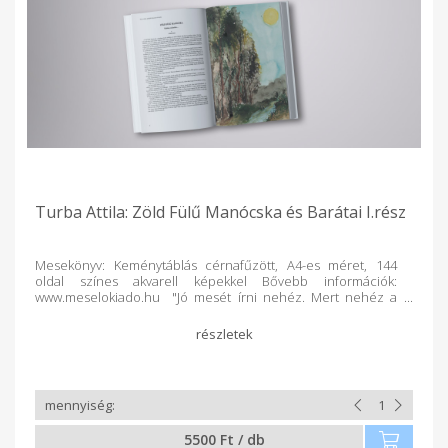
Turba Attila: Zöld Fülű Manócska és Barátai I.rész
Mesekönyv: Keménytáblás cérnafűzött, A4-es méret, 144
oldal színes akvarell képekkel Bővebb információk:
www.meselokiado.hu "Jó mesét írni nehéz. Mert nehéz a
gyermek csodálatosan élénk fantáziáját, a világ és benne
önmaga megismerése felé forduló intenzív és mély
érdeklődését megragadni és lekötni a mese képeivel,
történetével. Jó mesét írni azért is nehéz, mert a mesének a
felnőttekben is újra kell ébresztenie ugyanezt az
érdeklődést! A felnőttekben azonban rendszerint rég a
feledés homályába merültek ezek a képességek. A mese
pedig akkor lesz igazán hiteles, ha maga a mesélő is
5500 Ft / db
komolyan átéli a mese képeit. Jó mesét írni nehéz, hiszen az