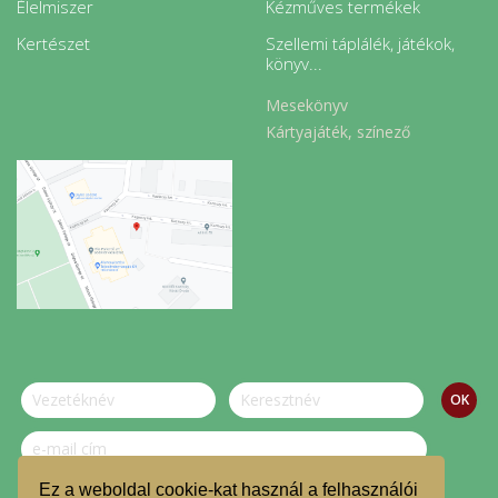
Élelmiszer
Kézműves termékek
Kertészet
Szellemi táplálék, játékok,
könyv...
Mesekönyv
Kártyajáték, színező
Ez a weboldal cookie-kat használ a felhasználói
Szeretnék feliratkozni a hírlevélre.