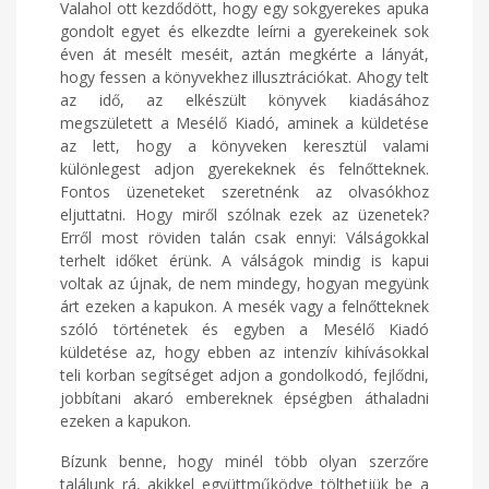
Valahol ott kezdődött, hogy egy sokgyerekes apuka
gondolt egyet és elkezdte leírni a gyerekeinek sok
éven át mesélt meséit, aztán megkérte a lányát,
hogy fessen a könyvekhez illusztrációkat. Ahogy telt
az idő, az elkészült könyvek kiadásához
megszületett a Mesélő Kiadó, aminek a küldetése
az lett, hogy a könyveken keresztül valami
különlegest adjon gyerekeknek és felnőtteknek.
Fontos üzeneteket szeretnénk az olvasókhoz
eljuttatni. Hogy miről szólnak ezek az üzenetek?
Erről most röviden talán csak ennyi: Válságokkal
terhelt időket érünk. A válságok mindig is kapui
voltak az újnak, de nem mindegy, hogyan megyünk
árt ezeken a kapukon. A mesék vagy a felnőtteknek
szóló történetek és egyben a Mesélő Kiadó
küldetése az, hogy ebben az intenzív kihívásokkal
teli korban segítséget adjon a gondolkodó, fejlődni,
jobbítani akaró embereknek épségben áthaladni
ezeken a kapukon.
Bízunk benne, hogy minél több olyan szerzőre
találunk rá, akikkel együttműködve tölthetjük be a