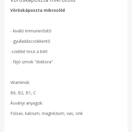
Vöröskáposzta mikrozöld
- kiváló immunerősítő
- gyulladáscsökkentő
-szebbé teszi a bőrt
- fájó izmok "doktora"
Vitaminok:
B6, B2, B1, C
Ásványi anyagok:
Folsav, kalcium, magnézium, vas, cink