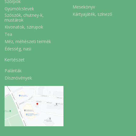
Szörpök
Mesekönyv
Gyümölcslevek
Kártyajáték, színező
Szószók, chutney-k,
mustárok
Kivonatok, szirupok
Tea
Méz, méhészeti termék
Édesség, nasi
Kertészet
Palánták
Dísznövények