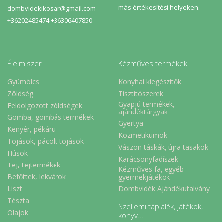
más értékesítési helyeken.
dombvidekikosar@gmail.com
+36202485474 +36306407850
Élelmiszer
Kézműves termékek
Gyümölcs
Konyhai kiegészítők
Zöldség
Tisztítószerek
Gyapjú termékek,
Feldolgozott zöldségek
ajándéktárgyak
Gomba, gombás termékek
Gyertya
Kenyér, pékáru
Kozmetikumok
Tojások, pácolt tojások
Vászon táskák, újra tasakok
Húsok
Karácsonyfadíszek
Tej, tejtermékek
Kézműves fa, egyéb
Befőttek, lekvárok
gyermekjátékok
Liszt
Dombvidék Ajándékutalvány
Tészta
Szellemi táplálék, játékok,
Olajok
könyv...