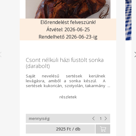
Előrendelést felveszünk!
Átvétel: 2026-06-25
Rendelhető 2026-06-23-ig
Csont nélküli házi füstölt sonka
F
(darabolt)
p
Saját nevelésű sertések kerülnek
A 
levágásra, amiből a sonka készül. A
ké
sertések kukoricán, szotyolán, takarmány
mi
borsón és árpán nevelkednek, húsuk ettől
ta
lesz tökéletes minőségű és ízű!
ut
Hagyományos füstölésű és érlelésű,
tartósítószert és ízfokozót nem tartalmaz!
A terméket pontos súlymérés alapján kell
fizetni!
2925 Ft / db