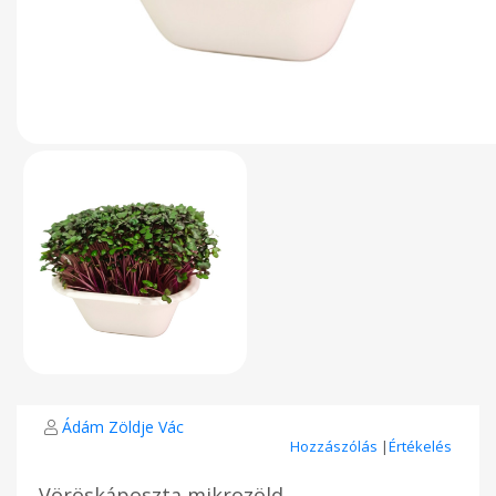
Ádám Zöldje Vác
Hozzászólás
|
Értékelés
Vöröskáposzta mikrozöld