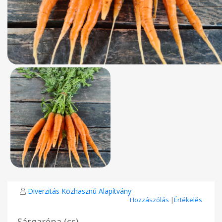
Diverzitás Közhasznú Alapítvány
Hozzászólás
|
Értékelés
Sárgarépa (cs)