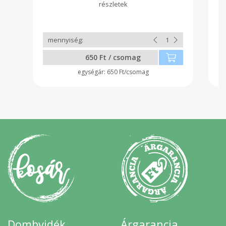
650 Ft / csomag
650 Ft/csomag
Dombvidék
Árgarancia