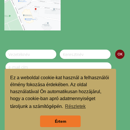
Ez a weboldal cookie-kat használ a felhasználói
Szeretnék feliratkozni a hírlevélre.
élmény fokozása érdekében. Az oldal
használatával Ön automatikusan hozzájárul,
© Dombvidék Kosárközösség 2019.
hogy a cookie-ban apró adatmennyiséget
TMR
tároljunk a számítógépén.
Részletek
Árgarancia
Értem