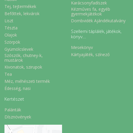
Karácsonyfadíszek
Tej, tejtermékek
Kézműves fa, egyéb
Befőttek, lekvárok
gyermekjátékok
Liszt
Dombvidék Ajándékutalvány
Tészta
Szellemi táplálék, játékok,
Olajok
könyv...
Szörpök
Mesekönyv
Gyümölcslevek
Kártyajáték, színező
Szószók, chutney-k,
mustárok
Kivonatok, szirupok
Tea
Méz, méhészeti termék
Édesség, nasi
Kertészet
Palánták
Dísznövények