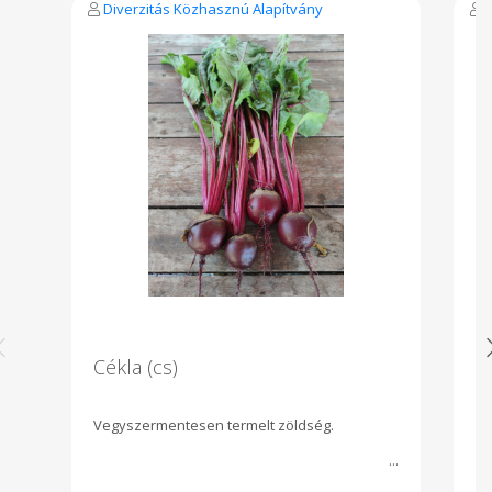
Diverzitás Közhasznú Alapítvány
Cékla (cs)
C
Vegyszermentesen termelt zöldség.
Ve