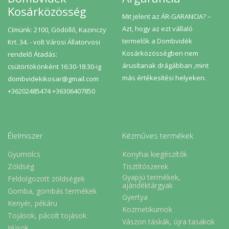
Kosárközösség
Mit jelent az ÁR-GARANCIA? –
Azt, hogy az ezt vállaló
Címünk: 2100, Gödöllő, Kazinczy
termelők a Dombvidék
Krt. 34. - volt Városi Állatorvosi
Kosárközösségben nem
rendelő Átadás:
árusítanak drágábban ,mint
csütörtökönként 16:30-18:30-ig
más értékesítési helyeken.
dombvidekikosar@gmail.com
+36202485474 +36306407850
Élelmiszer
Kézműves termékek
Gyümölcs
Konyhai kiegészítők
Zöldség
Tisztítószerek
Gyapjú termékek,
Feldolgozott zöldségek
ajándéktárgyak
Gomba, gombás termékek
Gyertya
Kenyér, pékáru
Kozmetikumok
Tojások, pácolt tojások
Vászon táskák, újra tasakok
Húsok