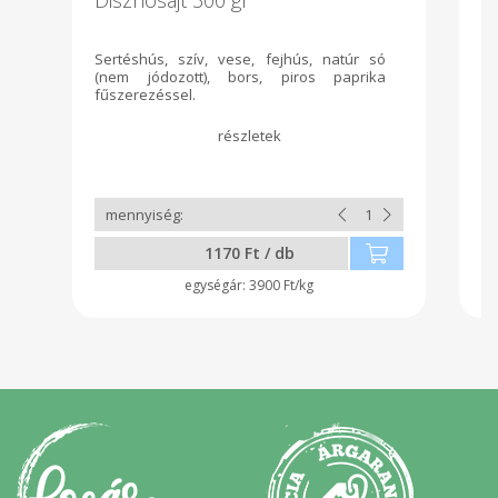
Sertéshús, szív, vese, fejhús, natúr só
(nem jódozott), bors, piros paprika
fűszerezéssel.
1170 Ft / db
3900 Ft/kg