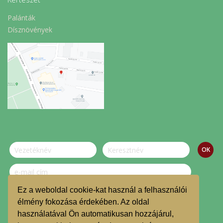
Palánták
Dísznövények
Ez a weboldal cookie-kat használ a felhasználói
Szeretnék feliratkozni a hírlevélre.
élmény fokozása érdekében. Az oldal
használatával Ön automatikusan hozzájárul,
© Dombvidék Kosárközösség 2019.