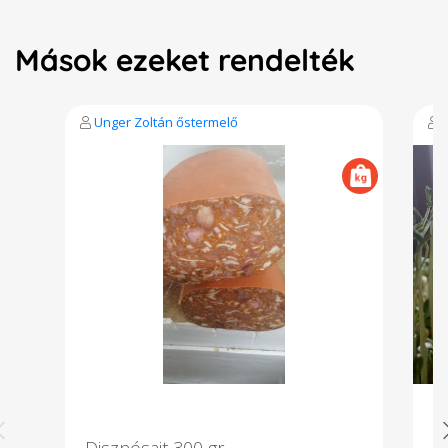
Mások ezeket rendelték
Unger Zoltán őstermelő
Disznósajt 300 gr
L