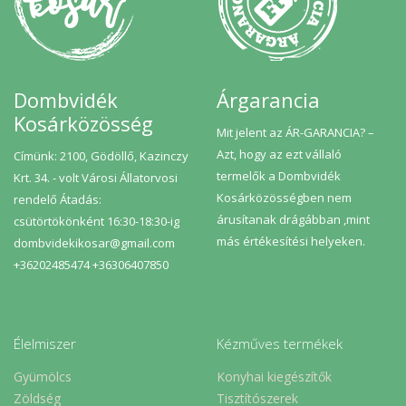
Dombvidék
Árgarancia
Kosárközösség
Mit jelent az ÁR-GARANCIA? –
Azt, hogy az ezt vállaló
Címünk: 2100, Gödöllő, Kazinczy
termelők a Dombvidék
Krt. 34. - volt Városi Állatorvosi
Kosárközösségben nem
rendelő Átadás:
árusítanak drágábban ,mint
csütörtökönként 16:30-18:30-ig
más értékesítési helyeken.
dombvidekikosar@gmail.com
+36202485474 +36306407850
Élelmiszer
Kézműves termékek
Gyümölcs
Konyhai kiegészítők
Zöldség
Tisztítószerek