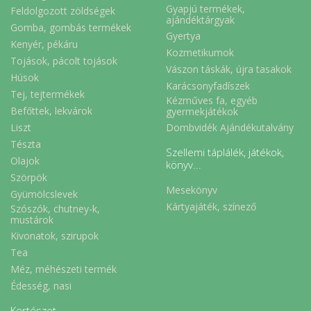
Gyapjú termékek,
Feldolgozott zöldségek
ajándéktárgyak
Gomba, gombás termékek
Gyertya
Kenyér, pékáru
Kozmetikumok
Tojások, pácolt tojások
Vászon táskák, újra tasakok
Húsok
Karácsonyfadíszek
Tej, tejtermékek
Kézműves fa, egyéb
Befőttek, lekvárok
gyermekjátékok
Liszt
Dombvidék Ajándékutalvány
Tészta
Szellemi táplálék, játékok,
Olajok
könyv...
Szörpök
Mesekönyv
Gyümölcslevek
Kártyajáték, színező
Szószók, chutney-k,
mustárok
Kivonatok, szirupok
Tea
Méz, méhészeti termék
Édesség, nasi
Kertészet