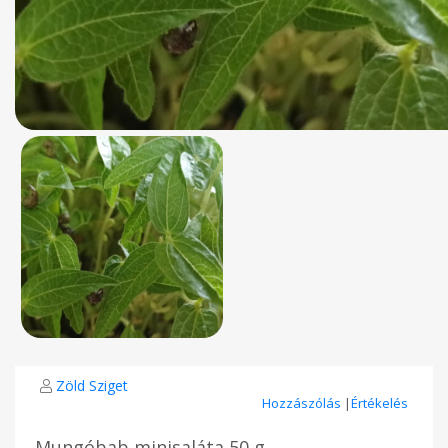
Zöld Sziget
Hozzászólás
|
Értékelés
Mungóbab minisaláta 50 g