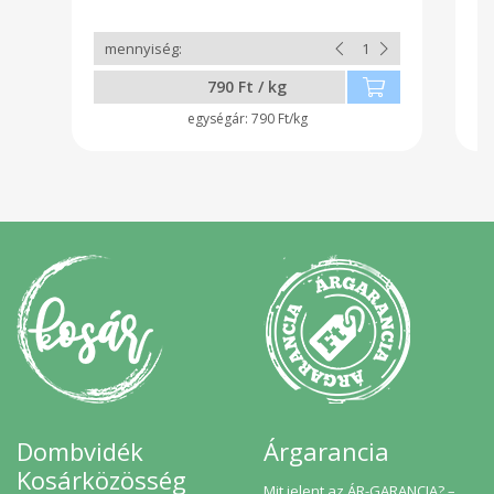
790 Ft / kg
790 Ft/kg
Dombvidék
Árgarancia
Kosárközösség
Mit jelent az ÁR-GARANCIA? –