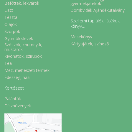
Befőttek, lekvárok
gyermekjátékok
Liszt
Dombvidék Ajándékutalvány
Tészta
Szellemi táplálék, játékok,
Olajok
könyv...
Szörpök
Mesekönyv
Gyümölcslevek
Kártyajáték, színező
Szószók, chutney-k,
mustárok
Kivonatok, szirupok
Tea
Méz, méhészeti termék
Édesség, nasi
Kertészet
Palánták
Dísznövények