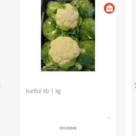
Karfiol kb 1 kg
S
p