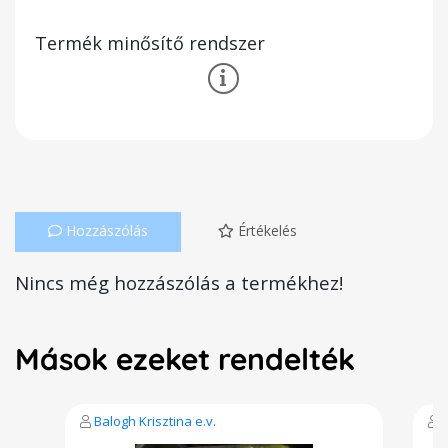
Termék minősítő rendszer
Hozzászólás
Értékelés
Nincs még hozzászólás a termékhez!
Mások ezeket rendelték
Balogh Krisztina e.v.
B