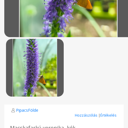
PipacsFölde
Hozzászólás
|
Értékelés
Macskafarkú veronika, kék