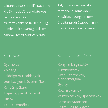
Azt, hogy az ezt vállaló
Címünk: 2100, Gödöllő, Kazinczy
termelők a Dombvidék
Krt. 34. - volt Városi Állatorvosi
Kosárközösségben nem
rendelő Átadás:
árusítanak drágábban ,mint
csütörtökönként 16:30-18:30-ig
más értékesítési helyeken.
dombvidekikosar@gmail.com
+36202485474 +36306407850
Élelmiszer
Kézműves termékek
Gyümölcs
Konyhai kiegészítők
Zöldség
Tisztítószerek
Gyapjú termékek,
Feldolgozott zöldségek
ajándéktárgyak
Gomba, gombás termékek
Gyertya
Kenyér, pékáru
Kozmetikumok
Tojások, pácolt tojások
Vászon táskák, újra tasakok
Húsok
Karácsonyfadíszek
Tej, tejtermékek
Kézműves fa, egyéb