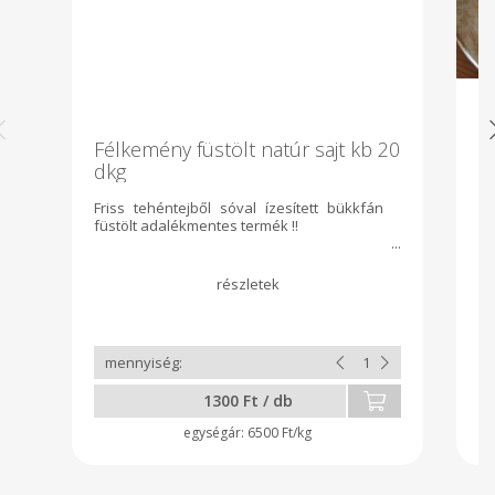
Félkemény füstölt natúr sajt kb 20
F
dkg
Friss tehéntejből sóval ízesített bükkfán
Fr
füstölt adalékmentes termék !!
Ad
1300 Ft / db
6500 Ft/kg