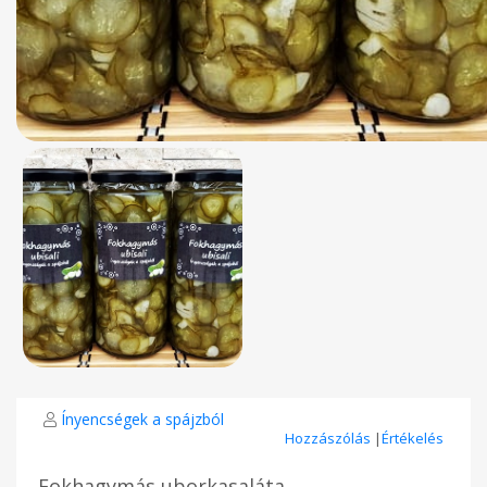
Ínyencségek a spájzból
Hozzászólás
|
Értékelés
Fokhagymás uborkasaláta