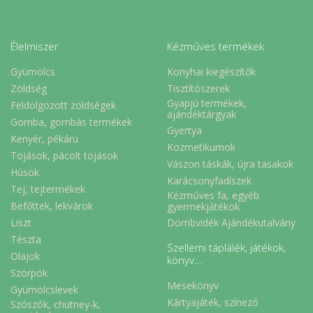
Élelmiszer
Kézműves termékek
Gyümölcs
Konyhai kiegészítők
Zöldség
Tisztítószerek
Gyapjú termékek,
Feldolgozott zöldségek
ajándéktárgyak
Gomba, gombás termékek
Gyertya
Kenyér, pékáru
Kozmetikumok
Tojások, pácolt tojások
Vászon táskák, újra tasakok
Húsok
Karácsonyfadíszek
Tej, tejtermékek
Kézműves fa, egyéb
Befőttek, lekvárok
gyermekjátékok
Liszt
Dombvidék Ajándékutalvány
Tészta
Szellemi táplálék, játékok,
Olajok
könyv...
Szörpök
Mesekönyv
Gyümölcslevek
Kártyajáték, színező
Szószók, chutney-k,