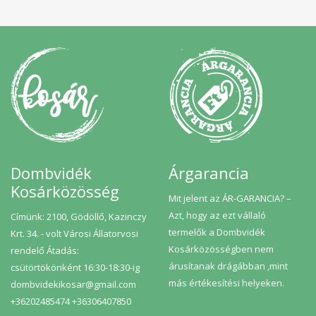
Dombvidék
Árgarancia
Kosárközösség
Mit jelent az ÁR-GARANCIA? –
Azt, hogy az ezt vállaló
Címünk: 2100, Gödöllő, Kazinczy
termelők a Dombvidék
Krt. 34. - volt Városi Állatorvosi
Kosárközösségben nem
rendelő Átadás:
árusítanak drágábban ,mint
csütörtökönként 16:30-18:30-ig
más értékesítési helyeken.
dombvidekikosar@gmail.com
+36202485474 +36306407850