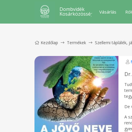
Dombvidék
Vásárlás
Ról
Kosárközösség
Kezdőlap
Termékek
Szellemi táplálék, j
Dr.
Tud
ter
tegy
De 
A s
ren
gye