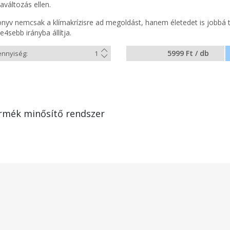
aváltozás ellen.
önyv nemcsak a klímakrízisre ad megoldást, hanem életedet is jobbá t
e4sebb irányba állítja.
5999 Ft / db
rmék minősítő rendszer