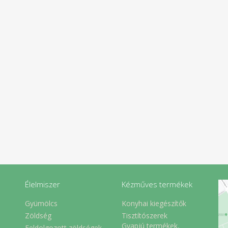
Élelmiszer
Kézműves termékek
Gyümölcs
Konyhai kiegészítők
Zöldség
Tisztítószerek
Gyapjú termékek,
Feldolgozott zöldségek