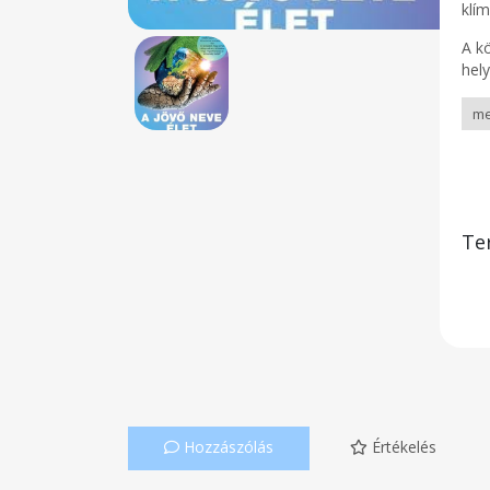
klím
A k
hely
Te
Hozzászólás
Értékelés