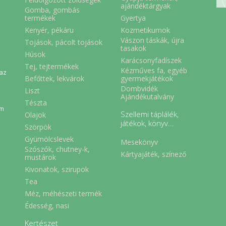
ajándéktárgyak
Gomba, gombás
Gyertya
termékek
Kenyér, pékáru
Kozmetikumok
Vászon táskák, újra
Tojások, pácolt tojások
tasakok
Húsok
Karácsonyfadíszek
Tej, tejtermékek
Kézműves fa, egyéb
 az
Befőttek, lekvárok
gyermekjátékok
Dombvidék
Liszt
Ajándékutalvány
Tészta
em
Szellemi táplálék,
Olajok
játékok, könyv...
Szörpök
Gyümölcslevek
Mesekönyv
Szószók, chutney-k,
Kártyajáték, színező
mustárok
Kivonatok, szirupok
Tea
Méz, méhészeti termék
Édesség, nasi
Kertészet