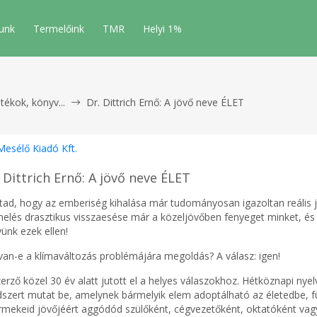
unk
Termelőink
TMR
Helyi 1%
átékok, könyv...
Dr. Dittrich Ernő: A jövő neve ÉLET
Mesélő Kiadó Kft.
 Dittrich Ernő: A jövő neve ÉLET
tad, hogy az emberiség kihalása már tudományosan igazoltan reális j
melés drasztikus visszaesése már a közeljövőben fenyeget minket, és 
ünk ezek ellen!
van-e a klímaváltozás problémájára megoldás? A válasz: igen!
zerző közel 30 év alatt jutott el a helyes válaszokhoz. Hétköznapi ny
dszert mutat be, amelynek bármelyik elem adoptálható az életedbe, 
rmekeid jövőjéért aggódód szülőként, cégvezetőként, oktatóként vagy 