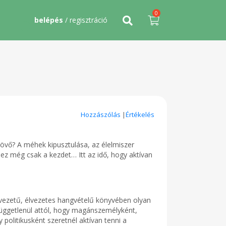
0
belépés
/ regisztráció
Hozzászólás
|
Értékelés
övő? A méhek kipusztulása, az élelmiszer
ez még csak a kezdet… Itt az idő, hogy aktívan
elvezetű, élvezetes hangvételű könyvében olyan
függetlenül attól, hogy magánszemélyként,
politikusként szeretnél aktívan tenni a