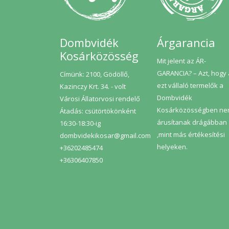
szűrést alkalmazunk, hogy
tisztává varázsoljuk olajainkat.
Kitűnően alkalmas sütéshez,
főzéshez, pácoláshoz vagy akár
önthetjük a salátánkra is.
Dombvidék
Árgarancia
Termékeink elkészítéséhez
kizárólag saját, a Bio Garancia
Kosárközösség
Kft. által ellenőrzött, ökológiai
Mit jelent az ÁR-
gazdálkodásból származó
GARANCIA? – Azt, hogy
Címünk: 2100, Gödöllő,
alapanyagot használunk.
ezt vállaló termelők a
Kazinczy Krt. 34. - volt
Dombvidék
Városi Állatorvosi rendelő
Kosárközösségben n
Átadás: csütörtökönként
árusítanak drágábban
16:30-18:30-ig
,mint más értékesítési
dombvidekikosar@gmail.com
helyeken.
+36202485474
+36306407850