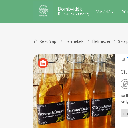
Dombvidék
Vásárlás
Ról
Kosárközösség
Kezdőlap
Termékek
Élelmiszer
Ször
Ci
Kel
sel