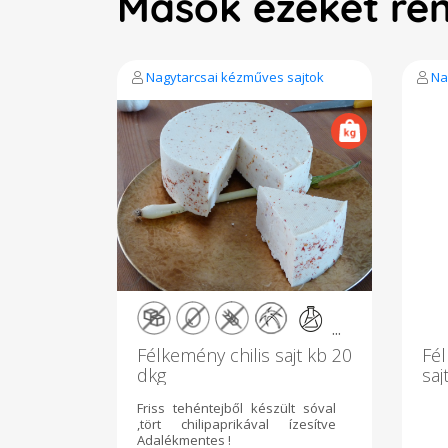
Mások ezeket re
Nagytarcsai kézműves sajtok
Na
...
Félkemény chilis sajt kb 20
Fél
dkg
saj
Friss tehéntejből készült sóval
,tört chilipaprikával ízesítve
Adalékmentes !