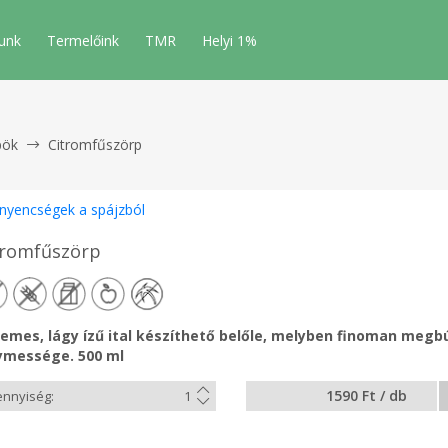
unk
Termelőink
TMR
Helyi 1%
pök
Citromfűszörp
Ínyencségek a spájzból
tromfűszörp
lemes, lágy ízű ital készíthető belőle, melyben finoman megb
ymessége. 500 ml
1590 Ft / db