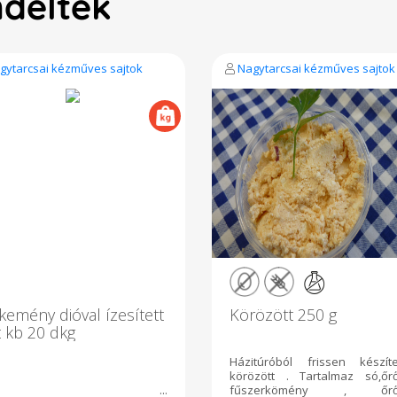
ndelték
gytarcsai kézműves sajtok
Nagytarcsai kézműves sajtok
kemény dióval ízesített
Körözött 250 g
t kb 20 dkg
Házitúróból frissen készíte
körözött . Tartalmaz só,őrő
fűszerkömény , őrő