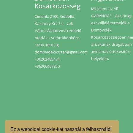
Kosárközösség
Mit jelent az ÁR-
GARANCIA? – Azt, hogy
Címünk: 2100, Gödöllő,
ezt vállaló termelők a
Kazinczy Krt. 34. - volt
Dombvidék
Városi Állatorvosi rendelő
Kosárközösségben n
Átadás: csütörtökönként
árusítanak drágábban
16:30-18:30-ig
,mint más értékesítési
dombvidekikosar@gmail.com
helyeken.
+36202485474
+36306407850
Ez a weboldal cookie-kat használ a felhasználói