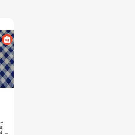
tt
lt
lt