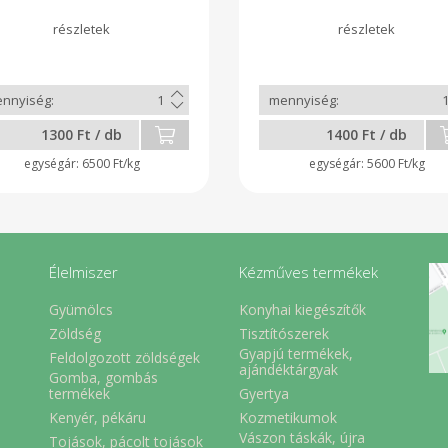
pirospaprika . lilahagy
,fokhagyma
1300 Ft / db
1400 Ft / db
6500 Ft/kg
5600 Ft/kg
Élelmiszer
Kézműves termékek
Gyümölcs
Konyhai kiegészítők
Zöldség
Tisztítószerek
Gyapjú termékek,
Feldolgozott zöldségek
ajándéktárgyak
Gomba, gombás
Gyertya
termékek
Kenyér, pékáru
Kozmetikumok
Vászon táskák, újra
Tojások, pácolt tojások