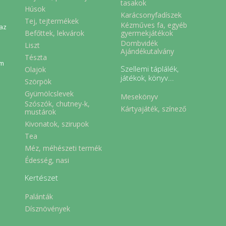
tasakok
Húsok
Karácsonyfadíszek
Tej, tejtermékek
Kézműves fa, egyéb
 az
Befőttek, lekvárok
gyermekjátékok
Dombvidék
Liszt
Ajándékutalvány
Tészta
em
Szellemi táplálék,
Olajok
játékok, könyv...
Szörpök
Gyümölcslevek
Mesekönyv
Szószók, chutney-k,
Kártyajáték, színező
mustárok
Kivonatok, szirupok
Tea
Méz, méhészeti termék
Édesség, nasi
Kertészet
Palánták
Dísznövények