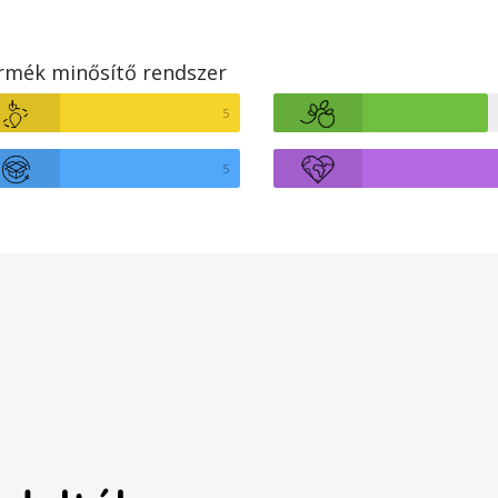
rmék minősítő rendszer
5
5