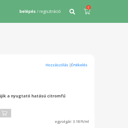
0
belépés
/ regisztráció
Hozzászólás
|
Értékelés
újik a nyugtató hatású citromfű
3.18 Ft/ml