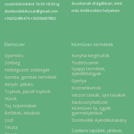
árusítanak drágábban ,mint
csütörtökönként 16:30-18:30-ig
más értékesítési helyeken.
dombvidekikosar@gmail.com
+36202485474 +36306407850
Élelmiszer
Kézműves termékek
Gyümölcs
Konyhai kiegészítők
Zöldség
Tisztítószerek
Gyapjú termékek,
Feldolgozott zöldségek
ajándéktárgyak
Gomba, gombás termékek
Gyertya
Kenyér, pékáru
Kozmetikumok
Tojások, pácolt tojások
Vászon táskák, újra tasakok
Húsok
Karácsonyfadíszek
Tej, tejtermékek
Kézműves fa, egyéb
Befőttek, lekvárok
gyermekjátékok
Liszt
Dombvidék Ajándékutalvány
Tészta
Szellemi táplálék, játékok,