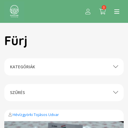
0
Fürj
KATEGÓRIÁK
SZŰRÉS
Hévízgyörki Tojásos Udvar