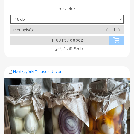
cinkben igen gazdag, természetes és komplex vitaminforrás.
Sok betegség esetén ajánlják kúraszerű fogyasztását. Ekkor
nyersen, éhgyomorra kell fogyasztani, hiszen így fejti ki
leginkább jótékony hatását. Szalmonella mentes. A
tyúktojáshoz képest magasabb a fehérje és alacsonyabb a
koleszterin tartalma. Ínyencségnek sem utolsó. 12 és 24 db-
os kiszerelésből lehet választani. A tojások 11-14g közöttiek.
1100 Ft / doboz
61 Ft/db
Hévízgyörki Tojásos Udvar