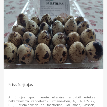
Friss fürjtojás
A fürjtojás apró mérete ellenére rendkívül értékes
beltartalommal rendelkezik. Proteinekben, A-, B1-, B2-, C-,
D3-, E-vitaminokban és foszforban, káliumban, vasban,