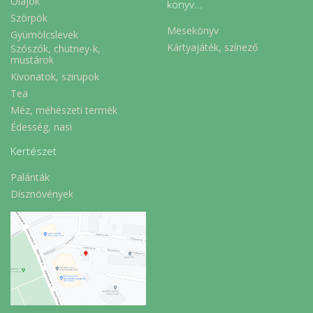
Olajok
könyv...
Szörpök
Mesekönyv
Gyümölcslevek
Kártyajáték, színező
Szószók, chutney-k,
mustárok
Kivonatok, szirupok
Tea
Méz, méhészeti termék
Édesség, nasi
Kertészet
Palánták
Dísznövények