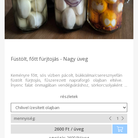
Füstölt, főtt fürjtojás - Nagy üveg
Keményre főtt, sós vízben pácolt, bükk/alma/cseresznyefán
füstölt fürjtojás, fűszerezett napraforgó olajban eltéve.
Ínyenc falat önmagában vendégváráshoz, sörkorcsolyaként
vagy salátába, szendvicsbe. Egy üvegben 16 db tojás van. Az
olaj további főzéshez, pácoláshoz ajánlott. Különböző
ízekben elérhető: chilis, fokhagymás, zöldfűszeres, natúr,
lilahagymás Kérlek válasz a legördülő menüből. Összetevők:
füstölt főtt fürjtojás, napraforgó olaj, fűszerek
(zöldfűszer/fokhagyma/chili/lilahagyma)
2600 Ft / üveg
2600 Ft/üveg