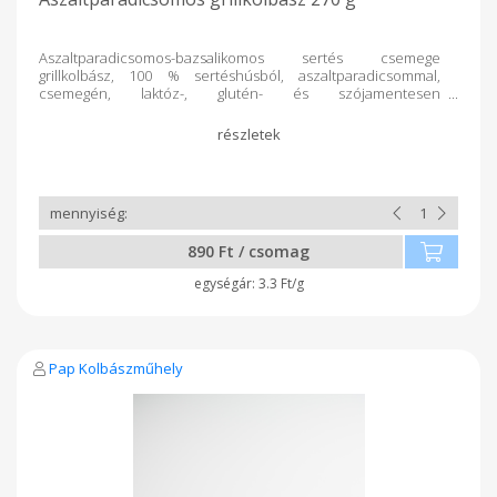
Aszaltparadicsomos-bazsalikomos sertés csemege
grillkolbász, 100 % sertéshúsból, aszaltparadicsommal,
csemegén, laktóz-, glutén- és szójamentesen
valamint garantáltan adalékanyag mentesen! Kiszerelés: 270 g
890 Ft / csomag
3.3 Ft/g
Pap Kolbászműhely