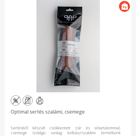
Optimal sertés szalámi, csemege
Sertésből készült csökkentett zsír és sótartalommal,
csemege ízvilágú vastag kolbász/szalámi termékünk