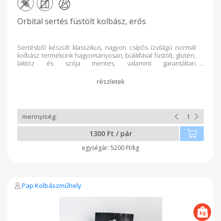
Orbital sertés füstölt kolbász, erős
Sertésből készült klasszikus, nagyon csípős ízvilágú normál
kolbász termékünk hagyományosan, bükkfával füstölt, glutén,
laktóz és szója mentes, valamint garantáltan
adalékanyagmentes.
1300 Ft / pár
5200 Ft/kg
Pap Kolbászműhely