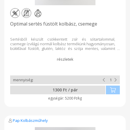
Optimal sertés füstölt kolbász, csemege
Sertésből készült csökkentett zsír és sótartalommal,
csemege ízvilágú normál kolbász termékünk hagyományosan,
bükkfával füstölt, glutén, laktóz és szója mentes, valamint
garantáltan adalékanyagmentes.
1300 Ft / pár
5200 Ft/kg
Pap Kolbászműhely