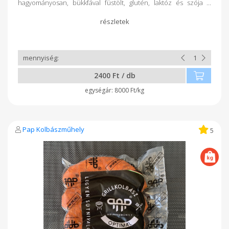
hagyományosan, bükkfával füstölt, glutén, laktóz és szója
mentes, valamint garantáltan adalékanyagmentes.
2400 Ft / db
8000 Ft/kg
Pap Kolbászműhely
5