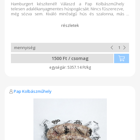
Hamburgert készítenél! Válaszd a Pap Kolbászműhely
telesen adalékanyagmentes húspogácsáit. Nincs fűszerezve,
még sózva sem. Kiváló minőségű hús és szalonna, más
semmi.
1500 Ft / csomag
5357.14 Ft/kg
Pap Kolbászműhely