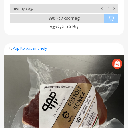
890 Ft / csomag
3.3 Ft/g
Pap Kolbászműhely