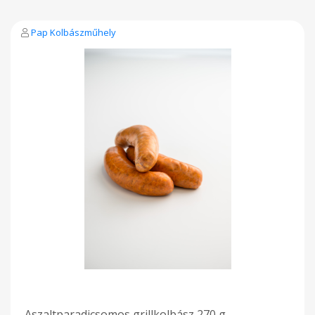
Pap Kolbászműhely
Aszaltparadicsomos grillkolbász 270 g