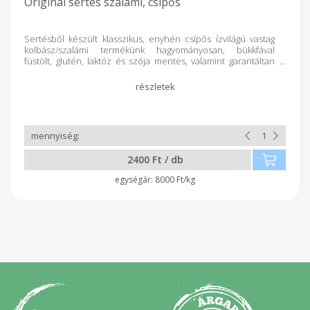
Original sertés szalámi, csípős
Sertésből készült klasszikus, enyhén csípős ízvilágú vastag
kolbász/szalámi termékünk hagyományosan, bükkfával
füstölt, glutén, laktóz és szója mentes, valamint garantáltan
adalékanyagmentes.
2400 Ft / db
8000 Ft/kg