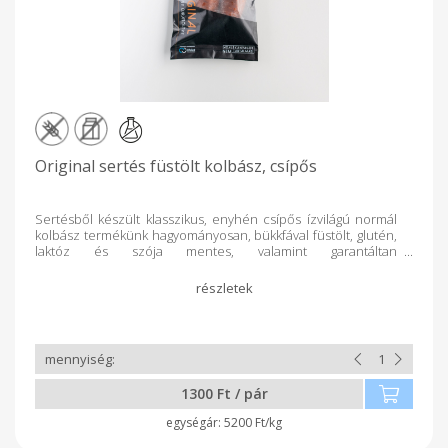
Original sertés füstölt kolbász, csípős
Sertésből készült klasszikus, enyhén csípős ízvilágú normál
kolbász termékünk hagyományosan, bükkfával füstölt, glutén,
laktóz és szója mentes, valamint garantáltan
adalékanyagmentes.
1300 Ft / pár
5200 Ft/kg