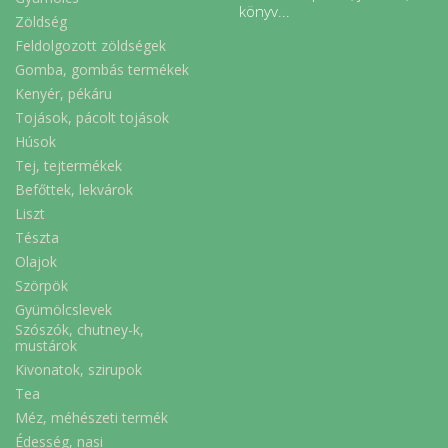
könyv...
Zöldség
Feldolgozott zöldségek
Gomba, gombás termékek
Kenyér, pékáru
Tojások, pácolt tojások
Húsok
Tej, tejtermékek
Befőttek, lekvárok
Liszt
Tészta
Olajok
Szörpök
Gyümölcslevek
Szószók, chutney-k,
mustárok
Kivonatok, szirupok
Tea
Méz, méhészeti termék
Édesség, nasi