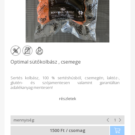
Optimal sütőkolbász , csemege
Sertés kolbász, 100 % sertéshúsból, csemegén, laktóz-,
glutén- és szójamentesen valamint garantáltan
adalékanyag mentesen!
1500 Ft / csomag