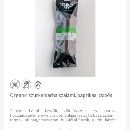
Organic szürkemarha szalámi, paprikás, csípős
Szürkemarhából készült, zöldfűszerek és paprika
hozzáadásával, enyhén csípős ízvilágú vastag kolbász/szalámi
termékünk hagyományosan, bükkfával füstölt, glutén, laktóz
és szója mentes, valamint garantáltan adalékanyagmentes.