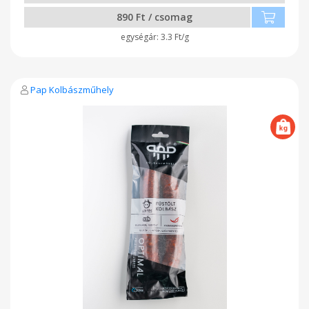
890 Ft / csomag
3.3 Ft/g
Pap Kolbászműhely