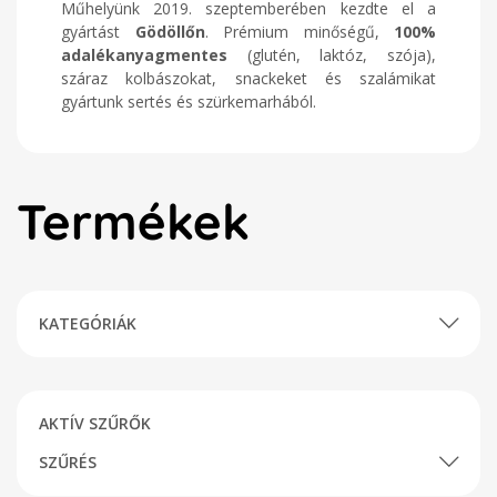
Műhelyünk 2019. szeptemberében kezdte el a
gyártást
Gödöllőn
. Prémium minőségű,
100%
adalékanyagmentes
(glutén, laktóz, szója),
száraz kolbászokat, snackeket és szalámikat
gyártunk sertés és szürkemarhából.
Termékek
KATEGÓRIÁK
AKTÍV SZŰRŐK
SZŰRÉS