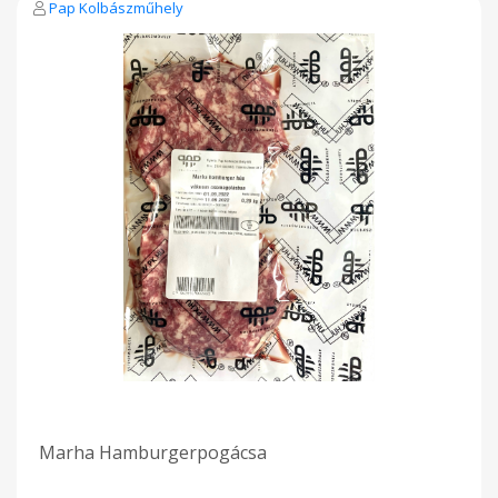
Pap Kolbászműhely
Marha Hamburgerpogácsa