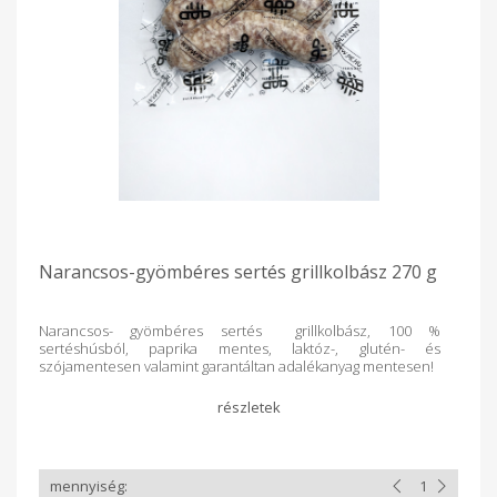
Narancsos-gyömbéres sertés grillkolbász 270 g
Narancsos- gyömbéres sertés grillkolbász, 100 %
sertéshúsból, paprika mentes, laktóz-, glutén- és
szójamentesen valamint garantáltan adalékanyag mentesen!