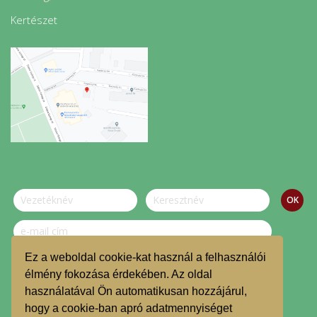
Kertészet
Ez a weboldal cookie-kat használ a felhasználói
Szeretnék feliratkozni a hírlevélre.
élmény fokozása érdekében. Az oldal
használatával Ön automatikusan hozzájárul,
© Dombvidék Kosárközösség 2019.
hogy a cookie-ban apró adatmennyiséget