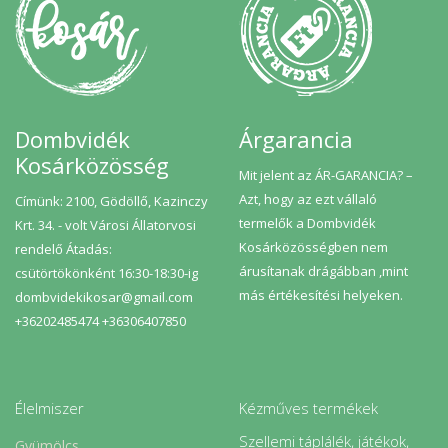
Dombvidék
Árgarancia
Kosárközösség
Mit jelent az ÁR-GARANCIA? –
Azt, hogy az ezt vállaló
Címünk: 2100, Gödöllő, Kazinczy
termelők a Dombvidék
Krt. 34. - volt Városi Állatorvosi
Kosárközösségben nem
rendelő Átadás:
árusítanak drágábban ,mint
csütörtökönként 16:30-18:30-ig
más értékesítési helyeken.
dombvidekikosar@gmail.com
+36202485474 +36306407850
Élelmiszer
Kézműves termékek
Szellemi táplálék, játékok,
Gyümölcs