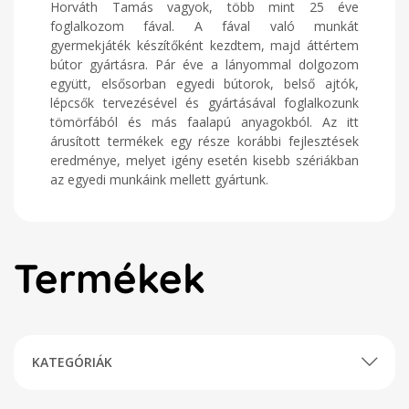
Horváth Tamás vagyok, több mint 25 éve
foglalkozom fával. A fával való munkát
gyermekjáték készítőként kezdtem, majd áttértem
bútor gyártásra. Pár éve a lányommal dolgozom
együtt, elsősorban egyedi bútorok, belső ajtók,
lépcsők tervezésével és gyártásával foglalkozunk
tömörfából és más faalapú anyagokból. Az itt
árusított termékek egy része korábbi fejlesztések
eredménye, melyet igény esetén kisebb szériákban
az egyedi munkáink mellett gyártunk.
Termékek
KATEGÓRIÁK