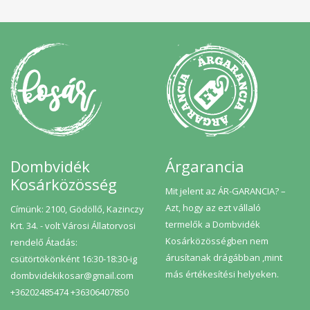
A fafajok közül sok színes gesztű, ami azt jelenti, hogy a
kéreghez közel eső rész jelentősen világosabb. A sámlik
készítése során ez is felhasználásra kerül. Ezen felül a
faanyagok színe és mintázata azonos fajon belül
egyedenként is jelentősen eltérhet, így a sámlik színe is
változó a faanyag természetes tulajdonságainak
köszönhetően. Használati formációk: A használt olajok
érinthetőre 24 óra alatt száradnak, viszont a teljes kötési
idejük egy hónap, így az újonnan készült sámliknál ebben az
időszakban kerülni kell a vízzel, nedvességgel való
érintkezést! A kissámlik beltéri használatra alkalmasak.
Rendeltetésszerű használat esetén akár több generáció is
örülhet neki.
Dombvidék
Árgarancia
Kosárközösség
Mit jelent az ÁR-GARANCIA? –
Azt, hogy az ezt vállaló
Címünk: 2100, Gödöllő, Kazinczy
termelők a Dombvidék
Krt. 34. - volt Városi Állatorvosi
Kosárközösségben nem
rendelő Átadás:
árusítanak drágábban ,mint
csütörtökönként 16:30-18:30-ig
más értékesítési helyeken.
dombvidekikosar@gmail.com
+36202485474 +36306407850