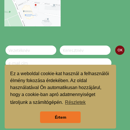
Ez a weboldal cookie-kat használ a felhasználói
Szeretnék feliratkozni a hírlevélre.
élmény fokozása érdekében. Az oldal
használatával Ön automatikusan hozzájárul,
© Dombvidék Kosárközösség 2019.
hogy a cookie-ban apró adatmennyiséget
TMR
tároljunk a számítógépén.
Részletek
Árgarancia
Értem