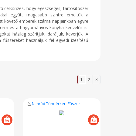
ő célkitűzés, hogy egészséges, tartósítószer
nkkal együtt magasabb szintre emeltük a
ozást követő emberek száma napjainkban egyre
eform és a hagyományos konyha kedvelőit is.
kat házilag szárítjuk, daráljuk, keverjük. A
 fűszereket használjuk fel egyedi ízesítésű
1
2
3
Nimród Tündérkert Fűszer