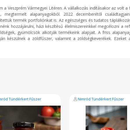
a Veszprém Vármegyei Litéren. A vállalkozás indításakor az volt a f
t, megtermelt alapanyagokból. 2022 decemberétől családtagjai
vítettük termék portfoliónkat is. Az egészséges és tudatos táplálk
énk hozzájárulni, házi készítésű élelmiszereinkkel megcélozni a r
ségek, gyümölcsök alkotják termékeink alapjait. A friss alapanyago
pján készülnek a zöldfűszer, valamint a zöldségkeverékek. Ezeket a
mród Tündérkert Fűszer
Nimród Tündérkert Fűszer