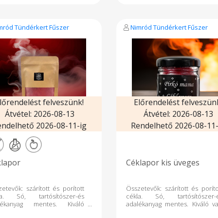
raszűz olívaolaj. Kiemelt
használhatod? – Tésztákb
emzők: Nagyon csípős Füstös,
salátákba, szendvicsekbe
rakteres íz 100%-ban
Antipasti tányérra olívával, sajtt
mészetes alapanyagok
– Kenyérbe sütve vagy pesztó
mród Tündérkert Fűszer
Nimród Tündérkert Fűszer
lékanyag-mentes Tárolás:
turmixolva – Vagy csak úg
ontás után hűtve tárolandó,
magában, mert úgy is isteni!
apon belül felhasználandó.
termék tartósítószer mentes.
lőrendelést felveszünk!
Előrendelést felveszün
Átvétel: 2026-08-13
Átvétel: 2026-08-13
endelhető 2026-08-11-ig
Rendelhető 2026-08-11-
lapor
Céklapor kis üveges
etevők: szárított és porított
Összetevők: szárított és poríto
la. Só, tartósítószer-és
cékla. Só, tartósítószer-
lékanyag mentes. Kiváló
adalékanyag mentes. Kiváló va
 ásványanyag és rost forrás.
rost és ásványanyag forr