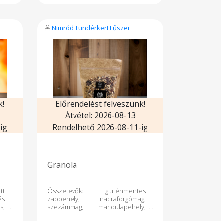
a,
használhatod? – Tésztákba,
 –
salátákba, szendvicsekbe –
al
Antipasti tányérra olívával, sajttal
ba
– Kenyérbe sütve vagy pesztóba
Nimród Tündérkert Fűszer
y,
turmixolva – Vagy csak úgy,
 A
magában, mert úgy is isteni! A
termék tartósítószer mentes.
k!
Előrendelést felveszünk!
Átvétel: 2026-08-13
ig
Rendelhető 2026-08-11-ig
Granola
tt
Összetevők: gluténmentes
és
zabpehely, napraforgómag,
s,
szezámmag, mandulapehely,
ás
tökmag, lenmag, olíva olaj,