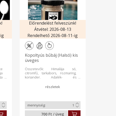
k!
Előrendelést felveszünk!
Átvétel: 2026-08-13
ig
Rendelhető 2026-08-11-ig
Kopoltyús bűbáj (Halsó) kis
üveges
te
Összetevők: Himalája só,
ja
citromfű, tarkabors, rozmaring,
ta
koriander. Adalék- és
ók
tartósítószer mentes. Illatos
ss
fűszereverék, amelyet halak,
tt
halas ételek, húsok ízesítésére
re
ajánljuk.
t.
a,
án
ta
700 Ft / üveg
ó,