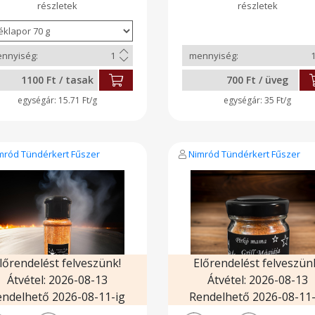
mamák és kisgyermekek is
(kismamáknak és pi
yaszthatják Kávéskanálnyi
gyermekeknek is adható
nnyiséget joghurtba,
Kávéskanálnyi mennyiség
ásrántottára, gyümölcslébe,
joghurtba, palacsintáb
mölcsturmixba, limonádéba
gyümölcslébe, gyümölcsturmixb
rve is fogyasztható. Ételek és
limonádéba téve fogyaszthat
alok színezésére is
Ételek és italok színezésére 
1100 Ft / tasak
700 Ft / üveg
nálhatjuk.
használhatjuk.
15.71 Ft/g
35 Ft/g
mród Tündérkert Fűszer
Nimród Tündérkert Fűszer
lőrendelést felveszünk!
Előrendelést felveszün
Átvétel: 2026-08-13
Átvétel: 2026-08-13
endelhető 2026-08-11-ig
Rendelhető 2026-08-11-