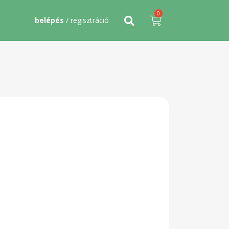
0
belépés
/ regisztráció