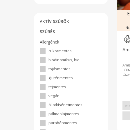
E
AKTÍV SZŰRŐK
R
SZŰRÉS
Allergének
Ami
cukormentes
biodinamikus, bio
Ami
tojásmentes
bátr
tűz
gluténmentes
jal
sely
tejmentes
só t
szó
vegán
tes
kar
állatkísérletmentes
hús
szó
pálmaolajmentes
nem
Össz
parabénmentes
haba