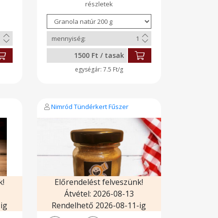
ci
hársméz, mazsola, vörös áfonya.
).
Kókuszos válozata kókusz
et
szeleteket tartalmaz.
a,
GLUTÉNMENTES Adalékanyag és
a,
tartósítószermentes. Növényi
ó.
tejjel, tejjel, joghurttal vagy akár
is
önmagában is fogyasztható.
1500 Ft / tasak
Kiváló energia-és rostforrást kínál
az egészségre vágyóknak.
7.5 Ft/g
Nimród Tündérkert Fűszer
k!
Előrendelést felveszünk!
Átvétel: 2026-08-13
ig
Rendelhető 2026-08-11-ig