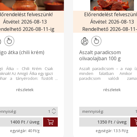
lőrendelést felveszünk!
Előrendelést felveszün
Átvétel: 2026-08-13
Átvétel: 2026-08-13
endelhető 2026-08-11-ig
Rendelhető 2026-08-11-
go átka (chili krém)
Aszalt paradicsom
olivaolajban 100 g
gó Átka – Chili Krém Csak
Aszalt paradicsom – a nap í
aknak! Az Amigó Átka egy igazi
minden falatban Amikor
vihar a tányérodon: füstölt
paradicsom valódi zama
apeño és habanero paprikák,
koncentrálódik, megszületik
mes olívaolaj és egy csipetnyi
mediterrán konyha egy
ökéletes egyensúlyban. A chili
legértékesebb alapanyaga. Mié
sz alap még intenzívebbé
szeretjük annyira?
zi ezt a rendkívül csípős,
Természetes módon szárítva
akteres krémet. Ideális
megőrzi a paradicsom mind
okhoz, grillételekhez,
értékes tápanyagát ✔ Gazd
szokhoz vagy bárhová, ahol
likopinban, vitaminokban 
1400 Ft / üveg
1350 Ft / üveg
 félsz az igazi erőtől!
ásványi anyagokban ✔ Nin
etevők: Füstölt jalapeño és
benne semmi felesleges – csak
40 Ft/g
13.5 Ft/g
nero paprika, chili szósz, só,
tiszta, koncentrált íz Hogy