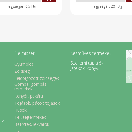
lönösen a hűvösebb
napszárított paradicso
6.5 Ft/ml
20 Ft/g
szakokban. Több ízesítésben
extraszűz olívaolaj, tengeri s
ítjük, fahéjas-mézes, chilis,
fűszerek. Tárolás: Felbontás ut
r gyömbér shot rendelhető.
hűtve tárolandó, és 10 nap
belül fogyasztandó.
Élelmiszer
Kézműves termékek
Szellemi táplálék,
Gyümölcs
játékok, könyv...
Zöldség
Feldolgozott zöldségek
Gomba, gombás
termékek
Kenyér, pékáru
Tojások, pácolt tojások
Húsok
Tej, tejtermékek
 az
Befőttek, lekvárok
Liszt