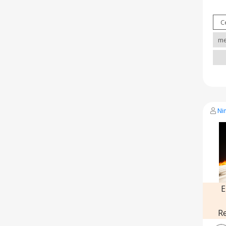
Kis
fog
me
toj
gyü
keve
it
hasz
Ni
E
R