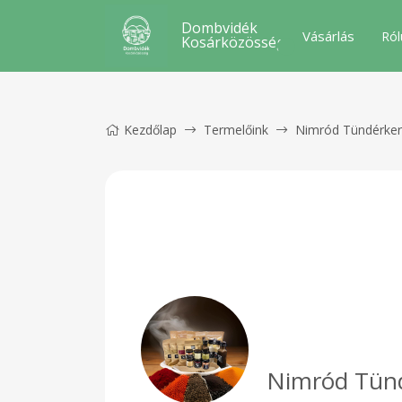
Dombvidék
Vásárlás
Ról
Kosárközösség
Kezdőlap
Termelőink
Nimród Tündérker
Nimród Tünd