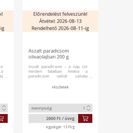
k!
Előrendelést felveszünk!
Átvétel: 2026-08-13
ig
Rendelhető 2026-08-11-ig
Aszalt paradicsom
olivaolajban 200 g
ze
Aszalt paradicsom – a nap íze
 a
minden falatban Amikor a
ta
paradicsom valódi zamata
 a
koncentrálódik, megszületik a
ik
mediterrán konyha egyik
rt
legértékesebb alapanyaga. Miért
 ✔
szeretjük annyira? ✔
 –
Természetes módon szárítva –
en
megőrzi a paradicsom minden
ag
értékes tápanyagát ✔ Gazdag
és
likopinban, vitaminokban és
2600 Ft / üveg
cs
ásványi anyagokban ✔ Nincs
 a
benne semmi felesleges – csak a
13 Ft/g
an
tiszta, koncentrált íz Hogyan