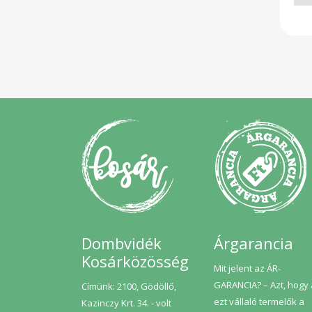
kü
idő
kész
natú
Dombvidék
Árgarancia
Kosárközösség
Mit jelent az ÁR-
GARANCIA? – Azt, hogy
Címünk: 2100, Gödöllő,
ezt vállaló termelők a
Kazinczy Krt. 34. - volt