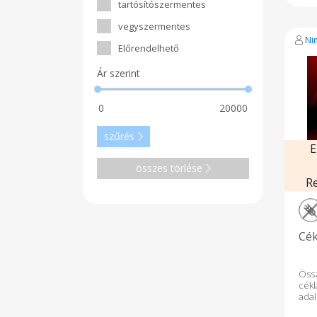
ext
tartósítószermentes
jell
ka
vegyszermentes
ter
Ni
Ada
Előrendelhető
Felb
10 n
Ár szerint
szűrés
E
összes törlése
R
Cék
Össz
cék
ada
vas,