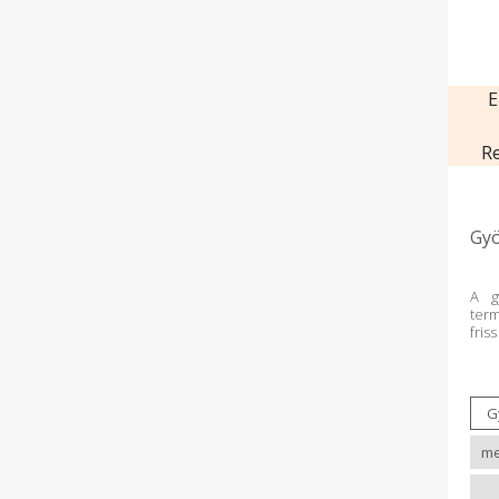
E
R
Gy
A g
term
fri
kés
kur
imm
any
gyu
me
„vi
élén
vé