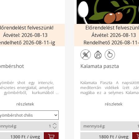
lőrendelést felveszünk!
Előrendelést felveszün
Átvétel: 2026-08-13
Átvétel: 2026-08-13
endelhető 2026-08-11-ig
Rendelhető 2026-08-11-
ömbérshot
Kalamata paszta
yömbér shot egy intenzív,
Kalamata Paszta A napsütöt
észetes energiaital, amelyet
mediterrán vidékek ízét zár
ss gyömbérből, kurkumából
magába ez a selymes Kalama
zítünk. A gyömbér és a
paszta, ahol az érett olajbogy
kuma párosa erősíti az
telt zamata, a kapribogyó fri
unrendszert, serkenti az
sóssága és a napszáríto
agcserét, és természetes
paradicsom édes karakte
lladáscsökkentő hatású. Kis
tökéletes harmóniát alko
nnyiségben is igazi
Tökéletes pirítósra, tésztár
taminbomba”, ami frissít,
szendvicsekbe vagy mediterr
kít és támogatja a szervezet
tálakhoz. Összetevők: Kalama
1300 Ft / üveg
1800 Ft / üveg
dekezőképességét —
olajbogyó (min. 80%), kapribogy