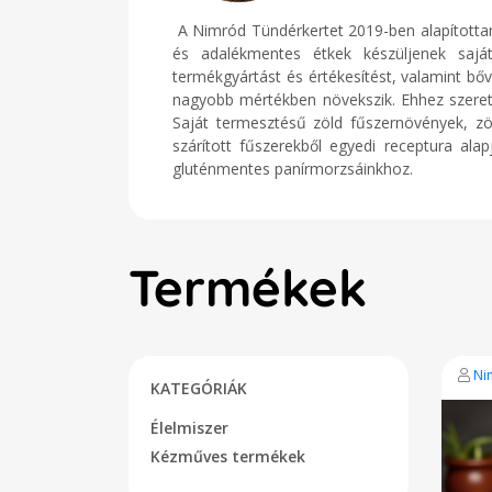
A Nimród Tündérkertet 2019-ben alapítottam 
és adalékmentes étkek készüljenek sajá
termékgyártást és értékesítést, valamint bő
nagyobb mértékben növekszik. Ehhez szeretn
Saját termesztésű zöld fűszernövények, zöld
szárított fűszerekből egyedi receptura ala
gluténmentes panírmorzsáinkhoz.
Termékek
Ni
KATEGÓRIÁK
Élelmiszer
Kézműves termékek