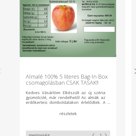
Almalé 100% 5 literes Bag-In Box
C
csomagolásban CSAK TASAK!!
Kedves Vásárlóim Elkészült az új széria
Ve
gyümölcslé, már rendelhető! Az almák az
erdőkertesi domboldalakon érlelődtek. A
gyümölcslé jó zamatát a négy eltérő alma
fajta adja. Mindent a természetre bízunk,
semmit sem siettetve , teljes érésben
takarítjuk be a termést. Nem a klasszikus
hullott, sérült, rossz almákból, hanem a
kezdetek óta teljes szedéssel étkezési