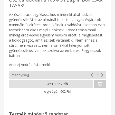
TASAK!
Az őszibarack egy klasszikus mindenki által kedvelt
gyümölcslé. Mint az almánál is, itt is az egyes évjáratok
minimális íz eltérést produkálnak. Csalódást azonban ez a
termék sem okoz majd Önöknek. Kóstoltatásaimnál
mindig érdeklődve figyelem vevőim arcát, a meglepetést,
a boldogságot, amit az ízek váltanak ki. Nem ehhez a
sűrű, nem vizezett, nem aromákkal telenyomott
gyümölcsléhez vannak szokva az emberek. Fogyasszák
bátran.
Andrej András őstermelő
4510 Ft / db
902 Ft/l
Termék minősítő rendszer