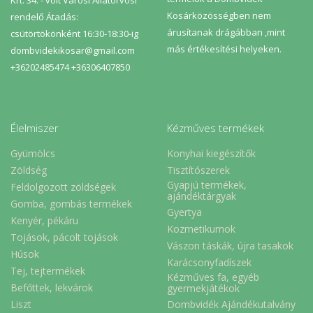
Kosárközösségben nem
rendelő Átadás:
árusítanak drágábban ,mint
csütörtökönként 16:30-18:30-ig
más értékesítési helyeken.
dombvidekikosar@gmail.com
+36202485474 +36306407850
Élelmiszer
Kézműves termékek
Gyümölcs
Konyhai kiegészítők
Zöldség
Tisztítószerek
Gyapjú termékek,
Feldolgozott zöldségek
ajándéktárgyak
Gomba, gombás termékek
Gyertya
Kenyér, pékáru
Kozmetikumok
Tojások, pácolt tojások
Vászon táskák, újra tasakok
Húsok
Karácsonyfadíszek
Tej, tejtermékek
Kézműves fa, egyéb
Befőttek, lekvárok
gyermekjátékok
Liszt
Dombvidék Ajándékutalvány