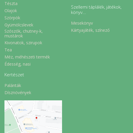
Tészta
Szellemi táplálék, játékok,
Olajok
könyv...
Szörpök
Mesekönyv
Gyümölcslevek
Kártyajáték, színező
Szószók, chutney-k,
mustárok
Kivonatok, szirupok
Tea
Méz, méhészeti termék
Édesség, nasi
Kertészet
Palánták
Dísznövények