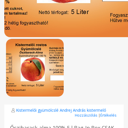
Kistermelői gyümölcslé Andrej András kistermelő
Hozzászólás
|
Értékelés
Őszibarack-alma 100% 5 l Bag-In Box CSAK