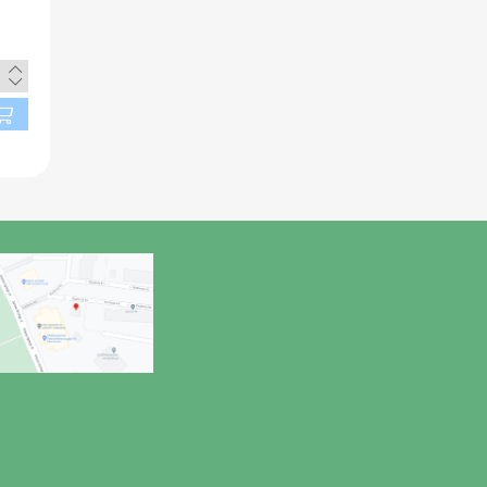
zt
 a
és
0%
on