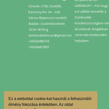
GARANCIA? – Azt, hogy
Címünk: 2100, Gödöllő,
ezt vállaló termelők a
Kazinczy Krt. 34. - volt
Dombvidék
Városi Állatorvosi rendelő
Kosárközösségben n
Átadás: csütörtökönként
árusítanak drágábban
16:30-18:30-ig
,mint más értékesítési
dombvidekikosar@gmail.com
helyeken.
+36202485474
+36306407850
Ez a weboldal cookie-kat használ a felhasználói
élmény fokozása érdekében. Az oldal