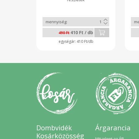
410 Ft / db
490 Ft
410 Ft/db
Dombvidék
Árgarancia
Kosárközösség
Mit jelent az ÁR-