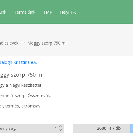
unk
Termelőink
TMR
Helyi 1%
ölcslevek
Meggy szörp 750 ml
Balogh Krisztina e.v.
ggy szörp 750 ml
gy a Nagyi készítette!
termelői szörp. Összetevők:
or, termés, citromsav,
2600 Ft / db