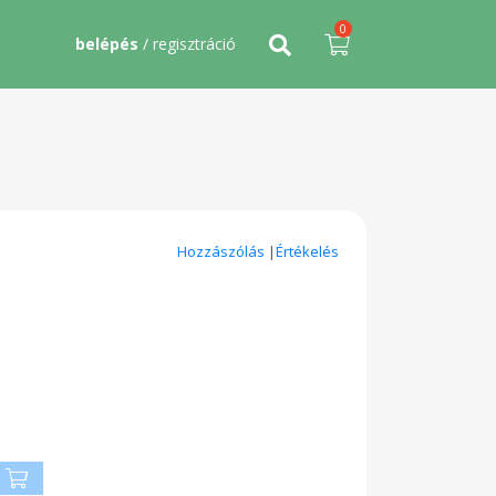
0
belépés
/ regisztráció
Hozzászólás
|
Értékelés