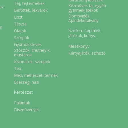
Tej, tejtermékek
Kézműves fa, egyéb
 az
Befőttek, lekvárok
gyermekjátékok
Dombvidék
Liszt
Ajándékutalvány
Tészta
em
Szellemi táplálék,
Olajok
játékok, könyv...
Szörpök
Gyümölcslevek
Mesekönyv
Szószók, chutney-k,
Kártyajáték, színező
mustárok
Kivonatok, szirupok
Tea
Méz, méhészeti termék
Édesség, nasi
Kertészet
Palánták
Dísznövények