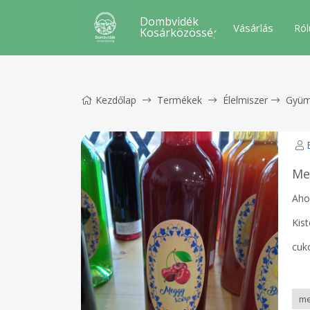
Dombvidék
Vásárlás
Ról
Kosárközösség
Kezdőlap
Termékek
Élelmiszer
Gyüm
Me
Aho
Kis
cuk