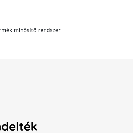
rmék minősítő rendszer
ndelték