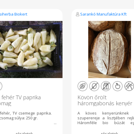
siherba Biokert
Sarankó Manufaktúra Kft
 fehér TV paprika
Kövön őrölt
omag
háromgabonás kenyér
 fehér, TV csemege paprika.
A köves kenyerünknek
csomag súlya: 250 gr.
szuperereje a lisztjében rejli
Háromféle bio búzát e
hagyományos, malomköv
technológiát használó mal