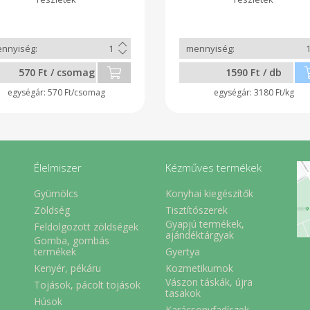
őrölte meg nekünk, amitől a lis
jobb minőségű, és így
végtermék sokkal finomabb 
élvezhetőbb. Ez a kenyér 10
teljes kiőrlésű, mégis nagy
puha és élvezhető.
570 Ft / csomag
1590 Ft / db
570 Ft/csomag
3180 Ft/kg
Élelmiszer
Kézműves termékek
Gyümölcs
Konyhai kiegészítők
Zöldség
Tisztítószerek
Gyapjú termékek,
Feldolgozott zöldségek
ajándéktárgyak
Gomba, gombás
Gyertya
termékek
Kenyér, pékáru
Kozmetikumok
Vászon táskák, újra
Tojások, pácolt tojások
tasakok
Húsok
Karácsonyfadíszek