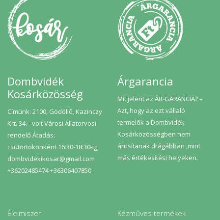
Dombvidék
Árgarancia
Kosárközösség
Mit jelent az ÁR-GARANCIA? –
Azt, hogy az ezt vállaló
Címünk: 2100, Gödöllő, Kazinczy
termelők a Dombvidék
Krt. 34. - volt Városi Állatorvosi
Kosárközösségben nem
rendelő Átadás:
árusítanak drágábban ,mint
csütörtökönként 16:30-18:30-ig
más értékesítési helyeken.
dombvidekikosar@gmail.com
+36202485474 +36306407850
Élelmiszer
Kézműves termékek