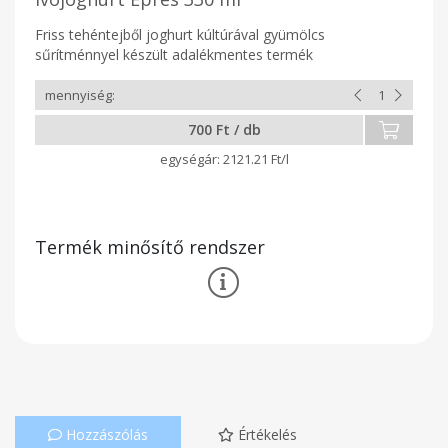
Friss tehéntejből joghurt kúltúrával gyümölcs
sűrítménnyel készült adalékmentes termék
700 Ft / db
2121.21 Ft/l
Termék minősítő rendszer
Hozzászólás
Értékelés