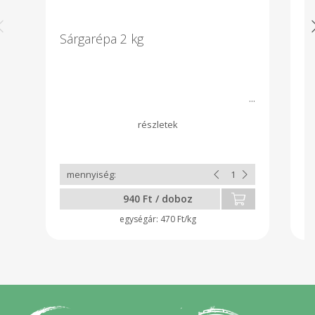
Sárgarépa 2 kg
I
F
h
te
940 Ft / doboz
470 Ft/kg