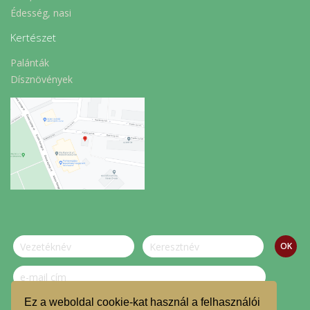
Édesség, nasi
Kertészet
Palánták
Dísznövények
Ez a weboldal cookie-kat használ a felhasználói
Szeretnék feliratkozni a hírlevélre.