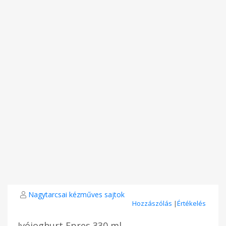
Nagytarcsai kézműves sajtok
Hozzászólás
|
Értékelés
Ivójoghurt Epres 330 ml