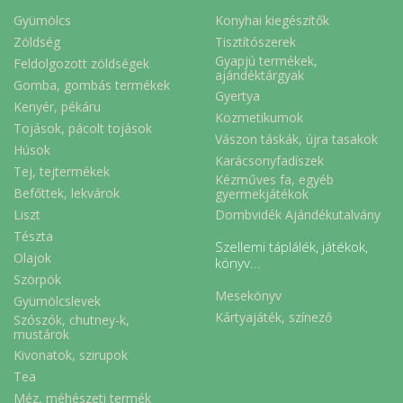
Gyümölcs
Konyhai kiegészítők
Zöldség
Tisztítószerek
Gyapjú termékek,
Feldolgozott zöldségek
ajándéktárgyak
Gomba, gombás termékek
Gyertya
Kenyér, pékáru
Kozmetikumok
Tojások, pácolt tojások
Vászon táskák, újra tasakok
Húsok
Karácsonyfadíszek
Tej, tejtermékek
Kézműves fa, egyéb
Befőttek, lekvárok
gyermekjátékok
Liszt
Dombvidék Ajándékutalvány
Tészta
Szellemi táplálék, játékok,
Olajok
könyv...
Szörpök
Mesekönyv
Gyümölcslevek
Kártyajáték, színező
Szószók, chutney-k,
mustárok
Kivonatok, szirupok
Tea
Méz, méhészeti termék