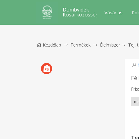
Dombvidék
Vásárlás
Ról
Kosárközösség
Kezdőlap
Termékek
Élelmiszer
Tej, 
Fé
Fris
Te