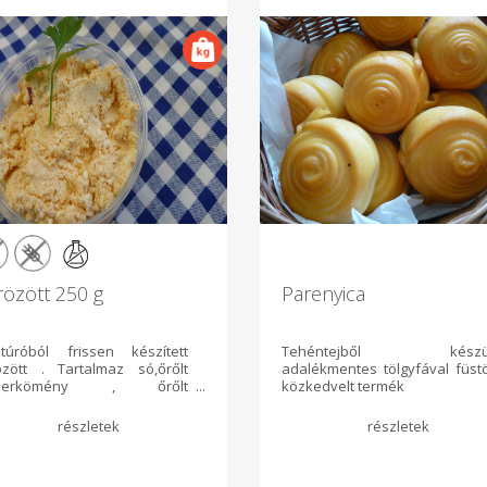
özött 250 g
Parenyica
itúróból frissen készített
Tehéntejből készül
özött . Tartalmaz só,őrőlt
adalékmentes tölgyfával füstö
szerkömény , őrőlt
közkedvelt termék
ospaprika . lilahagyma
khagyma