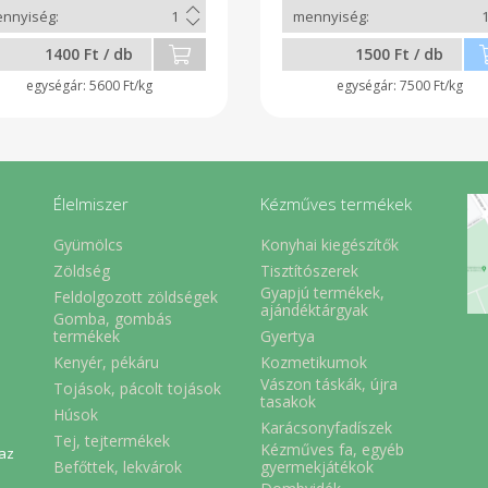
1400 Ft / db
1500 Ft / db
5600 Ft/kg
7500 Ft/kg
Élelmiszer
Kézműves termékek
Gyümölcs
Konyhai kiegészítők
Zöldség
Tisztítószerek
Gyapjú termékek,
Feldolgozott zöldségek
ajándéktárgyak
Gomba, gombás
Gyertya
termékek
Kenyér, pékáru
Kozmetikumok
Vászon táskák, újra
Tojások, pácolt tojások
tasakok
Húsok
Karácsonyfadíszek
Tej, tejtermékek
Kézműves fa, egyéb
 az
Befőttek, lekvárok
gyermekjátékok