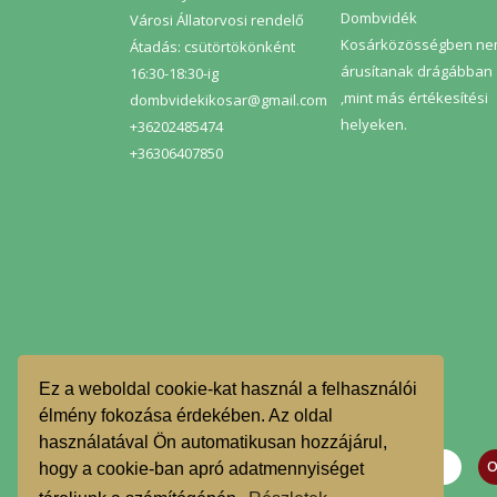
Dombvidék
Városi Állatorvosi rendelő
Kosárközösségben n
Átadás: csütörtökönként
árusítanak drágábban
16:30-18:30-ig
,mint más értékesítési
dombvidekikosar@gmail.com
helyeken.
+36202485474
+36306407850
Ez a weboldal cookie-kat használ a felhasználói
élmény fokozása érdekében. Az oldal
használatával Ön automatikusan hozzájárul,
hogy a cookie-ban apró adatmennyiséget