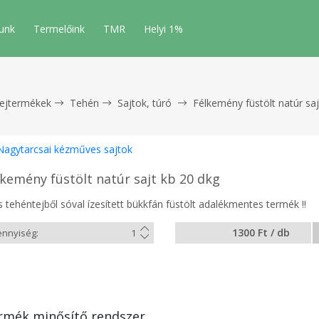
unk
Termelőink
TMR
Helyi 1%
tejtermékek
Tehén
Sajtok, túró
Félkemény füstölt natúr saj
Nagytarcsai kézműves sajtok
lkemény füstölt natúr sajt kb 20 dkg
s tehéntejből sóval ízesített bükkfán füstölt adalékmentes termék !!
1300 Ft / db
rmék minősítő rendszer