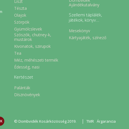
Dombvidék
Liszt
Ajándékutalvány
Tészta
em
Szellemi táplálék,
Olajok
játékok, könyv...
Szörpök
Gyümölcslevek
Mesekönyv
Szószók, chutney-k,
Kártyajáték, színező
mustárok
Kivonatok, szirupok
Tea
Méz, méhészeti termék
Édesség, nasi
Kertészet
Palánták
Dísznövények
|
© Dombvidék Kosárközösség 2019.
TMR
Árgarancia