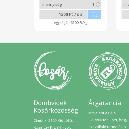
1300 Ft / db
6500 Ft/kg
Dombvidék
Árgarancia
Kosárközösség
Mit jelent az ÁR-
GARANCIA? – Azt, hogy
Címünk: 2100, Gödöllő,
ezt vállaló termelők a
Kazinczy Krt. 34. - volt