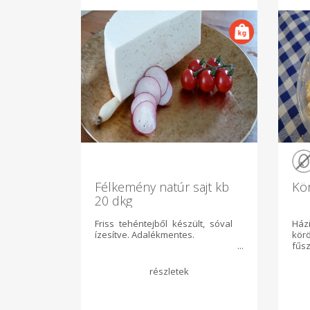
Félkemény natúr sajt kb
Kör
20 dkg
Friss tehéntejből készült, sóval
Ház
ízesítve. Adalékmentes.
kör
fű
pir
,fo