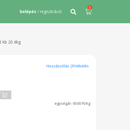
0
belépés
/ regisztráció
t kb 20 dkg
Hozzászólás
|
Értékelés
6500 Ft/kg