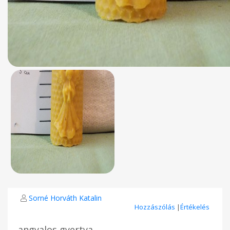
Sorné Horváth Katalin
Hozzászólás
|
Értékelés
angyalos gyertya