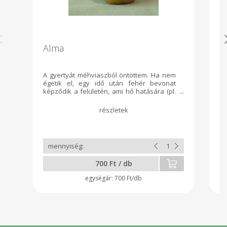
Alma
O
c
A gyertyát méhviaszból öntöttem. Ha nem
Se
égetik el, egy idő után fehér bevonat
só
képződik a felületén, ami hő hatására (pl.
k
melegvíz, hajszárító)) elmúlik, így újra szép
bü
sárga színű lesz.
m
ad
700 Ft / db
700 Ft/db