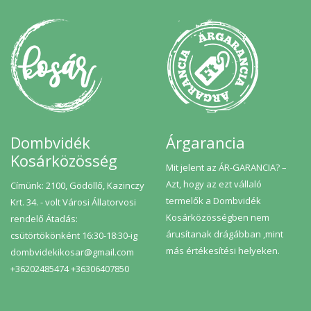
Dombvidék
Árgarancia
Kosárközösség
Mit jelent az ÁR-GARANCIA? –
Azt, hogy az ezt vállaló
Címünk: 2100, Gödöllő, Kazinczy
termelők a Dombvidék
Krt. 34. - volt Városi Állatorvosi
Kosárközösségben nem
rendelő Átadás:
árusítanak drágábban ,mint
csütörtökönként 16:30-18:30-ig
más értékesítési helyeken.
dombvidekikosar@gmail.com
+36202485474 +36306407850