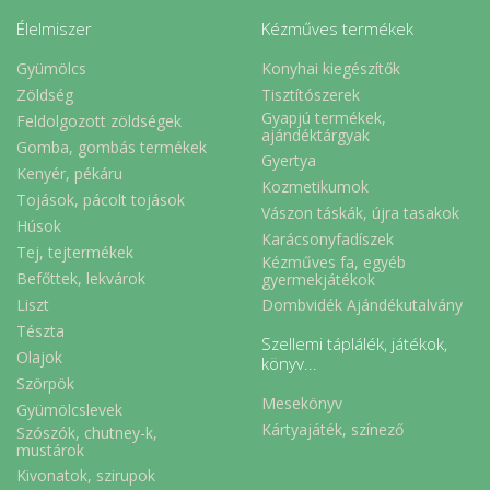
Élelmiszer
Kézműves termékek
Gyümölcs
Konyhai kiegészítők
Zöldség
Tisztítószerek
Gyapjú termékek,
Feldolgozott zöldségek
ajándéktárgyak
Gomba, gombás termékek
Gyertya
Kenyér, pékáru
Kozmetikumok
Tojások, pácolt tojások
Vászon táskák, újra tasakok
Húsok
Karácsonyfadíszek
Tej, tejtermékek
Kézműves fa, egyéb
Befőttek, lekvárok
gyermekjátékok
Liszt
Dombvidék Ajándékutalvány
Tészta
Szellemi táplálék, játékok,
Olajok
könyv...
Szörpök
Mesekönyv
Gyümölcslevek
Kártyajáték, színező
Szószók, chutney-k,
mustárok
Kivonatok, szirupok