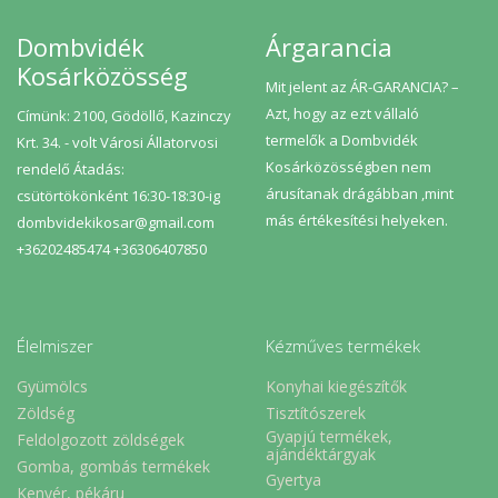
Dombvidék
Árgarancia
Kosárközösség
Mit jelent az ÁR-GARANCIA? –
Azt, hogy az ezt vállaló
Címünk: 2100, Gödöllő, Kazinczy
termelők a Dombvidék
Krt. 34. - volt Városi Állatorvosi
Kosárközösségben nem
rendelő Átadás:
árusítanak drágábban ,mint
csütörtökönként 16:30-18:30-ig
más értékesítési helyeken.
dombvidekikosar@gmail.com
+36202485474 +36306407850
Élelmiszer
Kézműves termékek
Gyümölcs
Konyhai kiegészítők
Zöldség
Tisztítószerek
Gyapjú termékek,
Feldolgozott zöldségek
ajándéktárgyak
Gomba, gombás termékek
Gyertya
Kenyér, pékáru