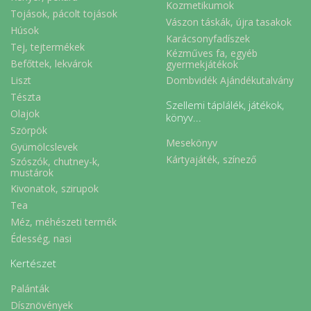
Kozmetikumok
Tojások, pácolt tojások
Vászon táskák, újra tasakok
Húsok
Karácsonyfadíszek
Tej, tejtermékek
Kézműves fa, egyéb
Befőttek, lekvárok
gyermekjátékok
Liszt
Dombvidék Ajándékutalvány
Tészta
Szellemi táplálék, játékok,
Olajok
könyv...
Szörpök
Mesekönyv
Gyümölcslevek
Kártyajáték, színező
Szószók, chutney-k,
mustárok
Kivonatok, szirupok
Tea
Méz, méhészeti termék
Édesség, nasi
Kertészet
Palánták
Dísznövények