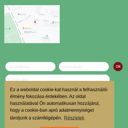
Ez a weboldal cookie-kat használ a felhasználói
Szeretnék feliratkozni a hírlevélre.
élmény fokozása érdekében. Az oldal
használatával Ön automatikusan hozzájárul,
© Dombvidék Kosárközösség 2019.
hogy a cookie-ban apró adatmennyiséget
TMR
tároljunk a számítógépén.
Részletek
Árgarancia