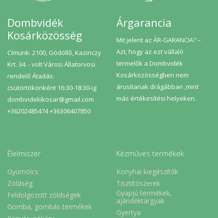
Dombvidék
Árgarancia
Kosárközösség
Mit jelent az ÁR-GARANCIA? –
Azt, hogy az ezt vállaló
Címünk: 2100, Gödöllő, Kazinczy
termelők a Dombvidék
Krt. 34. - volt Városi Állatorvosi
Kosárközösségben nem
rendelő Átadás:
árusítanak drágábban ,mint
csütörtökönként 16:30-18:30-ig
más értékesítési helyeken.
dombvidekikosar@gmail.com
+36202485474 +36306407850
Élelmiszer
Kézműves termékek
Gyümölcs
Konyhai kiegészítők
Zöldség
Tisztítószerek
Gyapjú termékek,
Feldolgozott zöldségek
ajándéktárgyak
Gomba, gombás termékek
Gyertya