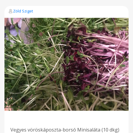
szellőző dobozban, vagy textilzsákban. Nagyobb mennyiség
rendelése: Amennyiben 1 csomagnál több minisalátát
Zöld Sziget
szeretnél rendelni, akkor kérheted egy nagyobb
textilzsákban is. Ezt kérlek jelezd a megrendeléskor!
Köszönöm Hulladékcsökkentési törekvés: Az egészséges
életmódhoz hozzátartozik az is, hogy a környezetünket is
egészségesen tartsuk. Ezért az eldobható csomagolás
elkerülése 8és a minisaláták minél frissebben tartása)
érdekében egyáltalán nem használok a minisaláták
csomagolásához egyszerhasználatos műanyag zacskót vagy
dobozt. A minisaláták felcímkézve, szabászati maradék
textilek felhasználásával megvarrt textilzsákokban érkeznek a
Dombvidék Kosárközösséghez az átadó napon. A
textilzsákokból az átadóponton átrakhatod saját dobozodba
vagy textilzsákodba, a kosárközösség pedig visszajuttatja
hozzám a zsákokat. Azonban nyugodtan haza is viheted
ezekben a megrendelt minisalátádat. Ez esetben kérlek, hogy
következő alkalommal juttasd vissza a Dombvidék
kosárközöség önkéntesei részére, hogy újból fel tudjam
használni egy következő megrendelés környezettudatos
csomagolásához. Odafigyelésedet hálásan köszönöm.
Vegyes vöröskáposzta-borsó Minisaláta (10 dkg)