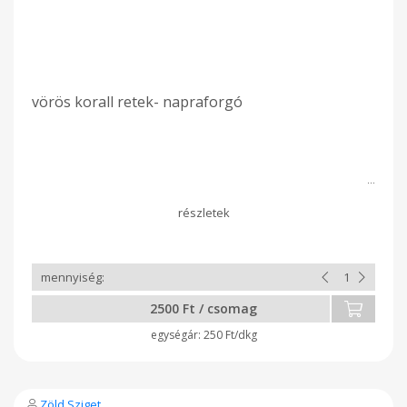
vörös korall retek- napraforgó
2500 Ft / csomag
250 Ft/dkg
Zöld Sziget