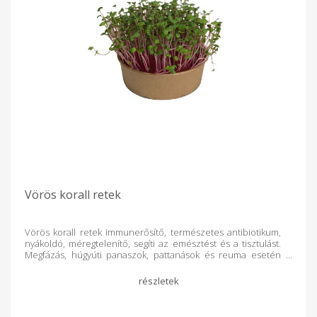
textilzsákokból az átadóponton átrakhatod saját dobozodba
vagy textilzsákodba, a kosárközösség pedig visszajuttatja
hozzám a zsákokat. Azonban nyugodtan haza is viheted
ezekben a megrendelt minisalátádat. Ez esetben kérlek, hogy
következő alkalommal juttasd vissza a Dombvidék
kosárközöség önkéntesei részére, hogy újból fel tudjam
használni egy következő megrendelés környezettudatos
csomagolásához. Odafigyelésedet hálásan köszönöm.
Vörös korall retek
Vörös korall retek immunerősítő, természetes antibiotikum,
nyákoldó, méregtelenítő, segíti az emésztést és a tisztulást.
Megfázás, húgyúti panaszok, pattanások és reuma esetén
érdemes mindenképp fogyasztani. A- és B-vitaminokat és
foszfort tartalmaz. Íze csípős retekíz. Mini Saláta? Miért? A
mini saláták vitaminokban, nyomelemekben és ásványi
anyagokban gazdagok, melyet természetes egészséges
formában tartalmaznak. Rostanyagokban gazdagok, mellyel