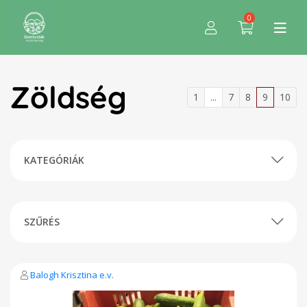
0
Zöldség
1
...
7
8
9
10
KATEGÓRIÁK
SZŰRÉS
Balogh Krisztina e.v.