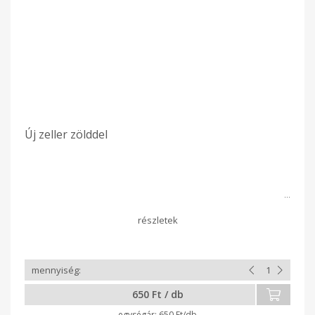
Új zeller zölddel
650 Ft / db
650 Ft/db