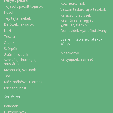
Kenyér, pékáru
Kozmetikumok
Tojások, pácolt tojások
Vászon táskák, újra tasakok
Húsok
Karácsonyfadíszek
Tej, tejtermékek
Kézműves fa, egyéb
Befőttek, lekvárok
gyermekjátékok
Liszt
Dombvidék Ajándékutalvány
Tészta
Szellemi táplálék, játékok,
Olajok
könyv...
Szörpök
Mesekönyv
Gyümölcslevek
Kártyajáték, színező
Szószók, chutney-k,
mustárok
Kivonatok, szirupok
Tea
Méz, méhészeti termék
Édesség, nasi
Kertészet
Palánták
Dísznövények