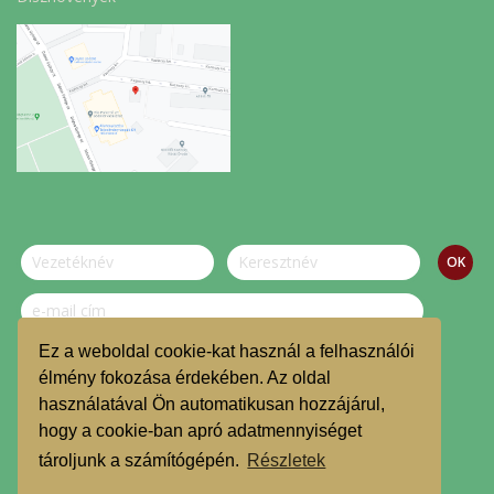
Ez a weboldal cookie-kat használ a felhasználói
Szeretnék feliratkozni a hírlevélre.
élmény fokozása érdekében. Az oldal
használatával Ön automatikusan hozzájárul,
© Dombvidék Kosárközösség 2019.
hogy a cookie-ban apró adatmennyiséget
TMR
tároljunk a számítógépén.
Részletek
Árgarancia