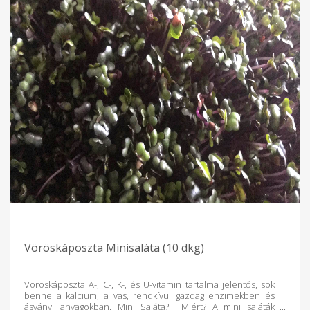
Vöröskáposzta Minisaláta (10 dkg)
Vöröskáposzta A-, C-, K-, és U-vitamin tartalma jelentős, sok
benne a kalcium, a vas, rendkívül gazdag enzimekben és
ásványi anyagokban. Mini Saláta? Miért? A mini saláták