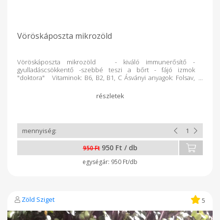
Vöröskáposzta mikrozöld
Vöröskáposzta mikrozöld - kiváló immunerősítő -
gyulladáscsökkentő -szebbé teszi a bőrt - fájó izmok
"doktora" Vitaminok: B6, B2, B1, C Ásványi anyagok: Folsav,
kalcium, magnézium, vas, cink Ha szeretnél többet
megtudni mikrozöldjeinkről, látogass el honlapunkra:
https://www.azmicrogreens.eu/vac
950 Ft / db
950 Ft
950 Ft/db
Zöld Sziget
5