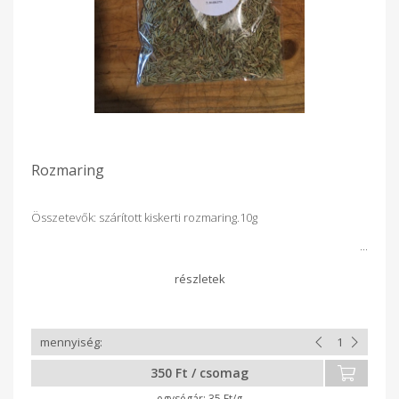
használni egy következő megrendelés környezettudatos
csomagolásához. Odafigyelésedet hálásan köszönöm.
Rozmaring
Összetevők: szárított kiskerti rozmaring.10g
350 Ft / csomag
35 Ft/g