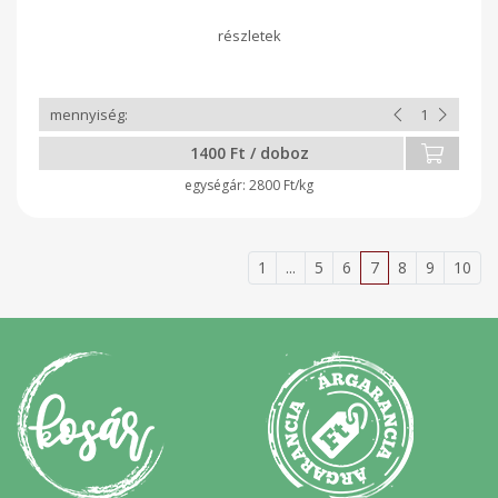
1400 Ft / doboz
2800 Ft/kg
1
...
5
6
7
8
9
10