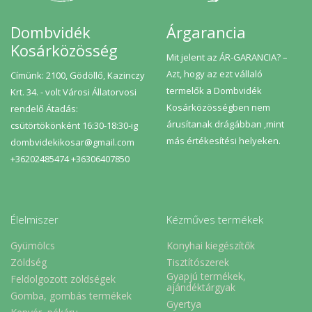
Dombvidék
Árgarancia
Kosárközösség
Mit jelent az ÁR-GARANCIA? –
Azt, hogy az ezt vállaló
Címünk: 2100, Gödöllő, Kazinczy
termelők a Dombvidék
Krt. 34. - volt Városi Állatorvosi
Kosárközösségben nem
rendelő Átadás:
árusítanak drágábban ,mint
csütörtökönként 16:30-18:30-ig
más értékesítési helyeken.
dombvidekikosar@gmail.com
+36202485474 +36306407850
Élelmiszer
Kézműves termékek
Gyümölcs
Konyhai kiegészítők
Zöldség
Tisztítószerek
Gyapjú termékek,
Feldolgozott zöldségek
ajándéktárgyak
Gomba, gombás termékek
Gyertya