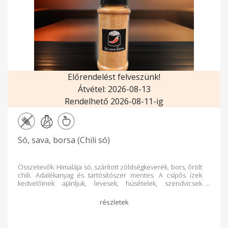
Előrendelést felveszünk!
Átvétel: 2026-08-13
Rendelhető 2026-08-11-ig
Só, sava, borsa (Chili só)
Összetevők: Himalája só, szárított zöldségkeverék, bors, őrölt
chili. Adalékanyag és tartósítószer mentes. A csípős ízek
kedvelőinek ajánljuk, levesek, húsételek, szendvicsek
ízesítésére. Sószóróba töltve, amely megkönnyíti a
használatot!