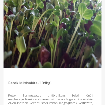
Retek Minisaláta (10dkg)
Retek Természetes antibiotikum, felső légúti
megbetegedések rendszeres mini saláta fogyasztása esetén
elkerülhetőek, kezdeti stádiumban megfoghatók, vértisztító,