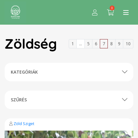
0
Zöldség
1
...
5
6
7
8
9
10
KATEGÓRIÁK
SZŰRÉS
Zöld Sziget