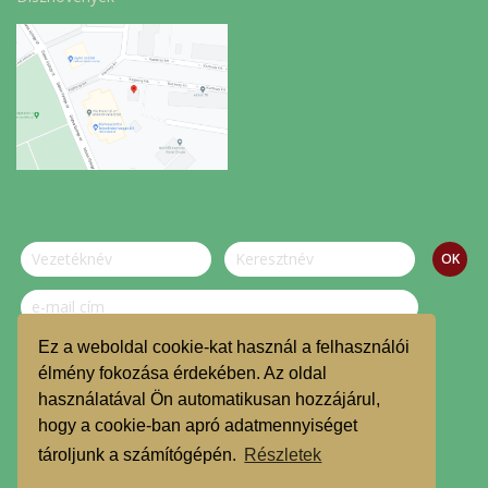
Ez a weboldal cookie-kat használ a felhasználói
Szeretnék feliratkozni a hírlevélre.
élmény fokozása érdekében. Az oldal
használatával Ön automatikusan hozzájárul,
© Dombvidék Kosárközösség 2019.
hogy a cookie-ban apró adatmennyiséget
TMR
tároljunk a számítógépén.
Részletek
Árgarancia