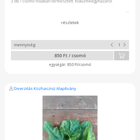
3 db / csomó fóliában termesztett. Kiskunfélegyházáról.
850 Ft / csomó
850 Ft/csomó
Diverzitás Közhasznú Alapítvány