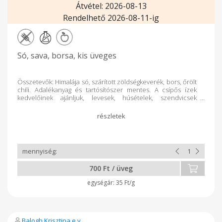
Átvétel: 2026-08-13
Rendelhető 2026-08-11-ig
Só, sava, borsa, kis üveges
Összetevők: Himalája só, szárított zöldségkeverék, bors, őrölt
chili. Adalékanyag és tartósítószer mentes. A csípős ízek
kedvelőinek ajánljuk, levesek, húsételek, szendvicsek
ízesítésére.
700 Ft / üveg
35 Ft/g
Balogh Krisztina e.v.