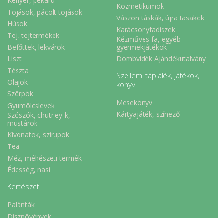
Kenyér, pékáru
Kozmetikumok
Tojások, pácolt tojások
Vászon táskák, újra tasakok
Húsok
Karácsonyfadíszek
Tej, tejtermékek
Kézműves fa, egyéb
Befőttek, lekvárok
gyermekjátékok
Liszt
Dombvidék Ajándékutalvány
Tészta
Szellemi táplálék, játékok,
Olajok
könyv...
Szörpök
Mesekönyv
Gyümölcslevek
Kártyajáték, színező
Szószók, chutney-k,
mustárok
Kivonatok, szirupok
Tea
Méz, méhészeti termék
Édesség, nasi
Kertészet
Palánták
Dísznövények